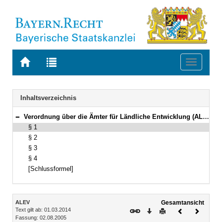
Zur
Zur
Toggle
Startseite
Trefferliste
navigati
von
der
BAYERN.RECHT
letzten
Navigation
Inhaltsverzeichnis
Suche
Verordnung über die Ämter für Ländliche Entwicklung (ALEV) Vom 2. August 2005 (GVBl. S. 369) BayRS 7815-2-L (§§ 1–4)
Bereich reduzieren
§ 1
§ 2
§ 3
§ 4
[Schlussformel]
Inhalt
ALEV
Gesamtansicht
Text gilt ab: 01.03.2014
Download
Drucken
Vorheriges
Nächste
Fassung: 02.08.2005
Dokument
Dokume