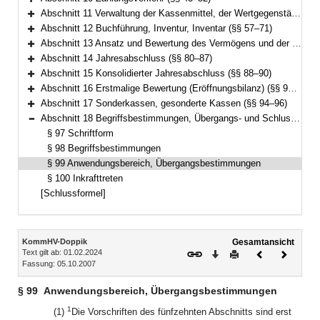
Bereich erweitern
Abschnitt 11 Verwaltung der Kassenmittel, der Wertgegenstände und anderer Gegenstände (§§ 53–56)
Bereich erweitern
Abschnitt 12 Buchführung, Inventur, Inventar (§§ 57–71)
Bereich erweitern
Abschnitt 13 Ansatz und Bewertung des Vermögens und der Schulden (§§ 72–79)
Bereich erweitern
Abschnitt 14 Jahresabschluss (§§ 80–87)
Bereich erweitern
Abschnitt 15 Konsolidierter Jahresabschluss (§§ 88–90)
Bereich erweitern
Abschnitt 16 Erstmalige Bewertung (Eröffnungsbilanz) (§§ 91–93)
Bereich erweitern
Abschnitt 17 Sonderkassen, gesonderte Kassen (§§ 94–96)
Bereich erweitern
Abschnitt 18 Begriffsbestimmungen, Übergangs- und Schlussvorschriften (§§ 97–100)
Bereich reduzieren
§ 97 Schriftform
§ 98 Begriffsbestimmungen
§ 99 Anwendungsbereich, Übergangsbestimmungen
§ 100 Inkrafttreten
[Schlussformel]
Inhalt
KommHV-Doppik
Gesamtansicht
Text gilt ab: 01.02.2024
Download
Drucken
Vorheriges
Nächste
Fassung: 05.10.2007
Dokument
Dokume
§ 99
Anwendungsbereich, Übergangsbestimmungen
1
(1)
Die Vorschriften des fünfzehnten Abschnitts sind erst