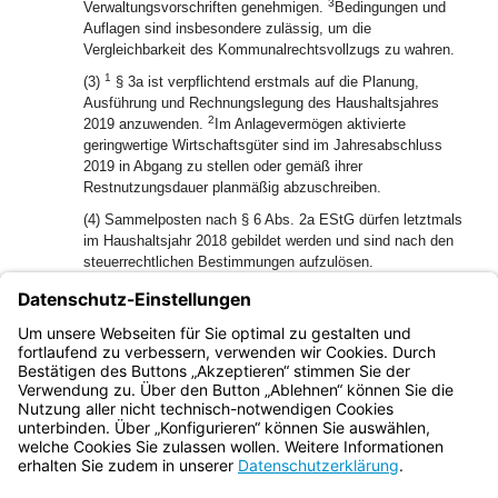
3
Verwaltungsvorschriften genehmigen.
Bedingungen und
Auflagen sind insbesondere zulässig, um die
Vergleichbarkeit des Kommunalrechtsvollzugs zu wahren.
1
(3)
§ 3a ist verpflichtend erstmals auf die Planung,
Ausführung und Rechnungslegung des Haushaltsjahres
2
2019 anzuwenden.
Im Anlagevermögen aktivierte
geringwertige Wirtschaftsgüter sind im Jahresabschluss
2019 in Abgang zu stellen oder gemäß ihrer
Restnutzungsdauer planmäßig abzuschreiben.
(4) Sammelposten nach § 6 Abs. 2a EStG dürfen letztmals
im Haushaltsjahr 2018 gebildet werden und sind nach den
steuerrechtlichen Bestimmungen aufzulösen.
(5) Auf Haushaltspläne, die der Rechtsaufsichtsbehörde bis
zum Ablauf des 31. Januar 2024 vorgelegt werden, ist § 1
Abs. 3 Nr. 4 in der am 31. Januar 2024 geltenden Fassung
anzuwenden.
Bayern.de
BayernPortal
Datenschutz