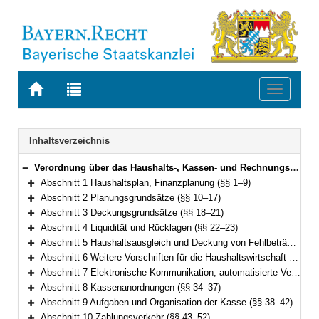
Zur
Zur
Toggle
Startseite
Trefferliste
navigati
von
der
BAYERN.RECHT
letzten
Navigation
Inhaltsverzeichnis
Suche
Verordnung über das Haushalts-, Kassen- und Rechnungswesen der Gemeinden, der Landkreise und der Bezirke nach den Grundsätzen der doppelten kommunalen Buchführung (Kommunalhaushaltsverordnung-Doppik – KommHV-Doppik) Vom 5. Oktober 2007 (GVBl. S. 678) BayRS 2023-3-I (§§ 1–100)
Bereich reduzieren
Abschnitt 1 Haushaltsplan, Finanzplanung (§§ 1–9)
Bereich erweitern
Abschnitt 2 Planungsgrundsätze (§§ 10–17)
Bereich erweitern
Abschnitt 3 Deckungsgrundsätze (§§ 18–21)
Bereich erweitern
Abschnitt 4 Liquidität und Rücklagen (§§ 22–23)
Bereich erweitern
Abschnitt 5 Haushaltsausgleich und Deckung von Fehlbeträgen (§ 24)
Bereich erweitern
Abschnitt 6 Weitere Vorschriften für die Haushaltswirtschaft (§§ 25–32)
Bereich erweitern
Abschnitt 7 Elektronische Kommunikation, automatisierte Verfahren (§ 33)
Bereich erweitern
Abschnitt 8 Kassenanordnungen (§§ 34–37)
Bereich erweitern
Abschnitt 9 Aufgaben und Organisation der Kasse (§§ 38–42)
Bereich erweitern
Abschnitt 10 Zahlungsverkehr (§§ 43–52)