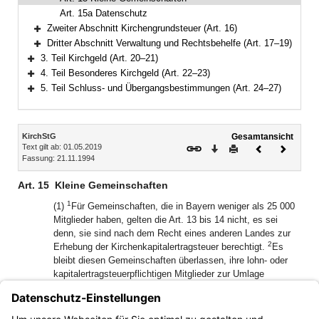
Art. 15a Datenschutz
Zweiter Abschnitt Kirchengrundsteuer (Art. 16)
Bereich erweitern
Dritter Abschnitt Verwaltung und Rechtsbehelfe (Art. 17–19)
Bereich erweitern
3. Teil Kirchgeld (Art. 20–21)
Bereich erweitern
4. Teil Besonderes Kirchgeld (Art. 22–23)
Bereich erweitern
5. Teil Schluss- und Übergangsbestimmungen (Art. 24–27)
Bereich erweitern
Inhalt
KirchStG
Gesamtansicht
Text gilt ab: 01.05.2019
Download
Drucken
Vorheriges
Nächste
Fassung: 21.11.1994
Dokument
Dokume
Art. 15
Kleine Gemeinschaften
1
(1)
Für Gemeinschaften, die in Bayern weniger als 25 000
Mitglieder haben, gelten die Art. 13 bis 14 nicht, es sei
denn, sie sind nach dem Recht eines anderen Landes zur
2
Erhebung der Kirchenkapitalertragsteuer berechtigt.
Es
bleibt diesen Gemeinschaften überlassen, ihre lohn- oder
kapitalertragsteuerpflichtigen Mitglieder zur Umlage
heranzuziehen.
(2) Absatz 1 gilt nicht für Gemeinschaften, für die schon vor