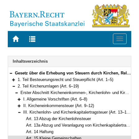
Zur
Zur
Toggle
Startseite
Trefferliste
navigati
von
der
BAYERN.RECHT
letzten
Navigation
Inhaltsverzeichnis
Suche
Gesetz über die Erhebung von Steuern durch Kirchen, Religions- und weltanschauliche Gemeinschaften (Kirchensteuergesetz – KirchStG) in der Fassung der Bekanntmachung vom 21. November 1994 (GVBl. S. 1026) BayRS 2220-4-F/K (Art. 1–27)
Bereich reduzieren
1. Teil Besteuerungsrecht und Steuerpflicht (Art. 1–5)
Bereich erweitern
2. Teil Kirchenumlagen (Art. 6–19)
Bereich reduzieren
Erster Abschnitt Kircheneinkommen-, Kirchenlohn- und Kirchenkapitalertragsteuer (Art. 6–15a)
Bereich reduzieren
I. Allgemeine Vorschriften (Art. 6–8)
Bereich erweitern
II. Kircheneinkommensteuer (Art. 9–12)
Bereich erweitern
III. Kirchenlohn- und Kirchenkapitalertragsteuer (Art. 13–15a)
Bereich reduzieren
Art. 13 Abzug der Kirchenlohnsteuer
Art. 13a Abzug und Veranlagung von Kirchenkapitalertragsteuer
Art. 14 Haftung
Art. 15 Kleine Gemeinschaften