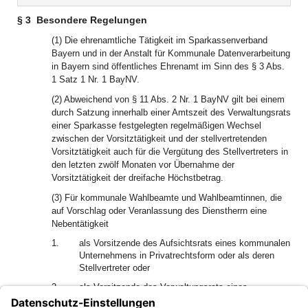
§ 3
Besondere Regelungen
(1) Die ehrenamtliche Tätigkeit im Sparkassenverband
Bayern und in der Anstalt für Kommunale Datenverarbeitung
in Bayern sind öffentliches Ehrenamt im Sinn des § 3 Abs.
1 Satz 1 Nr. 1 BayNV.
(2) Abweichend von § 11 Abs. 2 Nr. 1 BayNV gilt bei einem
durch Satzung innerhalb einer Amtszeit des Verwaltungsrats
einer Sparkasse festgelegten regelmäßigen Wechsel
zwischen der Vorsitztätigkeit und der stellvertretenden
Vorsitztätigkeit auch für die Vergütung des Stellvertreters in
den letzten zwölf Monaten vor Übernahme der
Vorsitztätigkeit der dreifache Höchstbetrag.
(3) Für kommunale Wahlbeamte und Wahlbeamtinnen, die
auf Vorschlag oder Veranlassung des Dienstherrn eine
Nebentätigkeit
1.
als Vorsitzende des Aufsichtsrats eines kommunalen
Unternehmens in Privatrechtsform oder als deren
Stellvertreter oder
2.
als Vorsitzende des Verwaltungsrats eines
gemeinsamen Kommunalunternehmens oder als