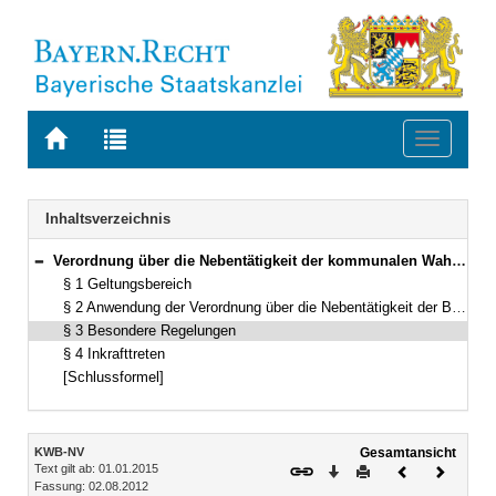
Zur
Zur
Toggle
Startseite
Trefferliste
navigati
von
der
BAYERN.RECHT
letzten
Navigation
Inhaltsverzeichnis
Suche
Verordnung über die Nebentätigkeit der kommunalen Wahlbeamten und Wahlbeamtinnen (Kommunale Wahlbeamten-Nebentätigkeitsverordnung – KWB-NV) Vom 2. August 2012 (GVBl. S. 414) BayRS 2022-1-1-I (§§ 1–4)
Bereich reduzieren
§ 1 Geltungsbereich
§ 2 Anwendung der Verordnung über die Nebentätigkeit der Beamten
§ 3 Besondere Regelungen
§ 4 Inkrafttreten
[Schlussformel]
Inhalt
KWB-NV
Gesamtansicht
Text gilt ab: 01.01.2015
Download
Drucken
Vorheriges
Nächste
Fassung: 02.08.2012
Dokument
Dokume