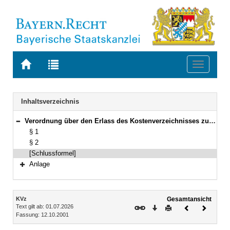
Zur
Zur
Toggle
Startseite
Trefferliste
navigati
von
der
BAYERN.RECHT
letzten
Navigation
Inhaltsverzeichnis
Suche
Verordnung über den Erlass des Kostenverzeichnisses zum Kostengesetz (Kostenverzeichnis – KVz –) Vom 12. Oktober 2001 (GVBl. S. 766) BayRS 2013-1-2-F (§§ 1–2)
Bereich reduzieren
§ 1
§ 2
[Schlussformel]
Anlage
Bereich erweitern
Inhalt
KVz
Gesamtansicht
Text gilt ab: 01.07.2026
Download
Drucken
Vorheriges
Nächste
Fassung: 12.10.2001
Dokument
Dokume