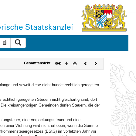
Suche ausführen
Suche zurücksetzen
Download
Drucken
Vorheriges
Nächstes
Gesamtansicht
Dokument
Dokument
lange und soweit diese nicht bundesrechtlich geregelten
chtlich geregelten Steuern nicht gleichartig sind, dort
2
Die kreisangehörigen Gemeinden dürfen Steuern, die der
chtungsteuer, eine Verpackungssteuer und eine
ben einer Wohnung wird nicht erhoben, wenn die Summe
Einkommensteuergesetzes (EStG) im vorletzten Jahr vor