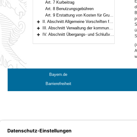
E
Art. 7 Kurbeitrag
d
Art. 8 Benutzungsgebühren
B
Art. 9 Erstattung von Kosten für Grundstücksanschlüsse
p
II. Abschnitt Allgemeine Vorschriften für Kommunalabgaben (Art. 10–17)
S
Bereich erweitern
III. Abschnitt Verwaltung der kommunalen Steuern (Art. 18)
ü
Bereich erweitern
IV. Abschnitt Übergangs- und Schlußvorschriften (Art. 19–21)
S
Bereich erweitern
(
A
w
Bayern.de
Barrierefreiheit