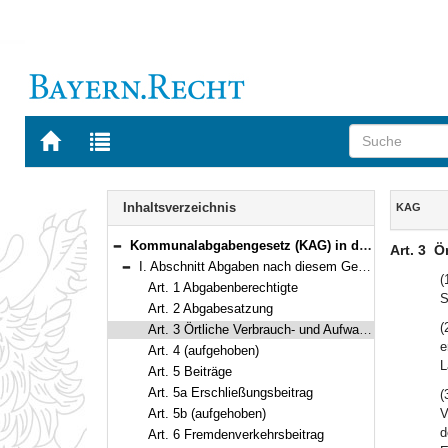
Zur
Zur
Startseite
Trefferliste
von
der
Navigation
BAYERN.RECHT
letzten
Inhalt
Inhaltsverzeichnis
KAG
Suche
Kommunalabgabengesetz (KAG) in der Fassung der Bekanntmachung vom 4. April 1993 (GVBl. S. 264) BayRS 2024-1-I (Art. 1–21)
Art. 3
Ö
Bereich reduzieren
I. Abschnitt Abgaben nach diesem Gesetz (Art. 1–9)
Bereich reduzieren
(
Art. 1 Abgabenberechtigte
S
Art. 2 Abgabesatzung
(
Art. 3 Örtliche Verbrauch- und Aufwandsteuern
e
Art. 4 (aufgehoben)
L
Art. 5 Beiträge
Art. 5a Erschließungsbeitrag
(
Art. 5b (aufgehoben)
V
d
Art. 6 Fremdenverkehrsbeitrag