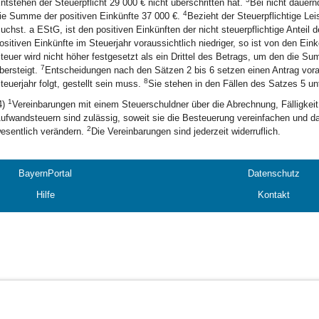
ntstehen der Steuerpflicht 29 000 € nicht überschritten hat.
Bei nicht dauern
4
ie Summe der positiven Einkünfte 37 000 €.
Bezieht der Steuerpflichtige Le
uchst. a EStG, ist den positiven Einkünften der nicht steuerpflichtige Anteil
ositiven Einkünfte im Steuerjahr voraussichtlich niedriger, so ist von den 
teuer wird nicht höher festgesetzt als ein Drittel des Betrags, um den die S
7
bersteigt.
Entscheidungen nach den Sätzen 2 bis 6 setzen einen Antrag vor
8
teuerjahr folgt, gestellt sein muss.
Sie stehen in den Fällen des Satzes 5 un
1
4)
Vereinbarungen mit einem Steuerschuldner über die Abrechnung, Fälligkeit
ufwandsteuern sind zulässig, soweit sie die Besteuerung vereinfachen und das
2
esentlich verändern.
Die Vereinbarungen sind jederzeit widerruflich.
BayernPortal
Datenschutz
Hilfe
Kontakt