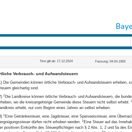
Text gilt ab: 17.12.2024
Fassung: 04.04.1993
rtliche Verbrauch- und Aufwandsteuern
1) Die Gemeinden können örtliche Verbrauch- und Aufwandsteuern erheben, so
teuern gleichartig sind.
1
2)
Die Landkreise können örtliche Verbrauch- und Aufwandsteuern, die bundesre
rheben, wo die kreisangehörige Gemeinde diese Steuern nicht selbst erhebt.
andkreis erhebt, nur vom Beginn eines Jahres an selbst erheben.
1
3)
Eine Getränkesteuer, eine Jagdsteuer, eine Speiseeissteuer, eine Überna
2
ergnügungssteuer dürfen nicht erhoben werden.
Eine Steuer auf das Inneha
er positiven Einkünfte des Steuerpflichtigen nach § 2 Abs. 1, 2 und 5a des 
3