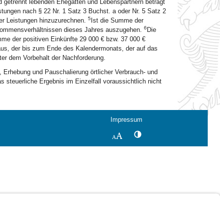
d getrennt lebenden Ehegatten und Lebenspartnern beträgt
istungen nach § 22 Nr. 1 Satz 3 Buchst. a oder Nr. 5 Satz 2
5
 der Leistungen hinzuzurechnen.
Ist die Summe der
6
Einkommensverhältnissen dieses Jahres auszugehen.
Die
umme der positiven Einkünfte 29 000 € bzw. 37 000 €
aus, der bis zum Ende des Kalendermonats, der auf das
ter dem Vorbehalt der Nachforderung.
, Erhebung und Pauschalierung örtlicher Verbrauch- und
 steuerliche Ergebnis im Einzelfall voraussichtlich nicht
Impressum
Kontrastwechsel
Schriftgröße