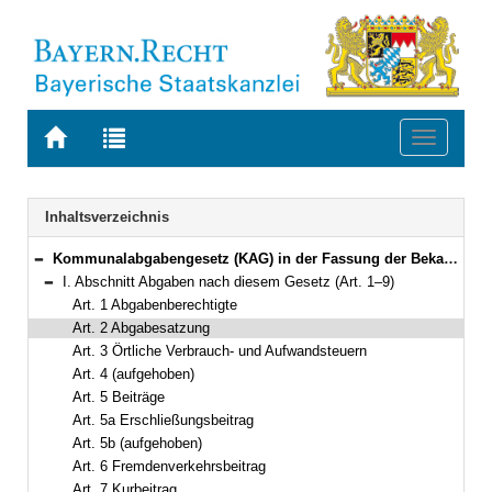
Zur
Zur
Toggle
Startseite
Trefferliste
navigati
von
der
BAYERN.RECHT
letzten
Navigation
Inhaltsverzeichnis
Suche
Kommunalabgabengesetz (KAG) in der Fassung der Bekanntmachung vom 4. April 1993 (GVBl. S. 264) BayRS 2024-1-I (Art. 1–21)
Bereich reduzieren
I. Abschnitt Abgaben nach diesem Gesetz (Art. 1–9)
Bereich reduzieren
Art. 1 Abgabenberechtigte
Art. 2 Abgabesatzung
Art. 3 Örtliche Verbrauch- und Aufwandsteuern
Art. 4 (aufgehoben)
Art. 5 Beiträge
Art. 5a Erschließungsbeitrag
Art. 5b (aufgehoben)
Art. 6 Fremdenverkehrsbeitrag
Art. 7 Kurbeitrag