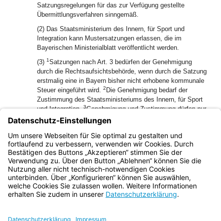
Satzungsregelungen für das zur Verfügung gestellte
Übermittlungsverfahren sinngemäß.
(2) Das Staatsministerium des Innern, für Sport und
Integration kann Mustersatzungen erlassen, die im
Bayerischen Ministerialblatt veröffentlicht werden.
1
(3)
Satzungen nach Art. 3 bedürfen der Genehmigung
durch die Rechtsaufsichtsbehörde, wenn durch die Satzung
erstmalig eine in Bayern bisher nicht erhobene kommunale
2
Steuer eingeführt wird.
Die Genehmigung bedarf der
Zustimmung des Staatsministeriums des Innern, für Sport
3
und Integration.
Genehmigung und Zustimmung dürfen nur
versagt werden, wenn die Satzung höherrangigem Recht
widerspricht oder wenn die Steuer öffentliche Belange,
insbesondere volkswirtschaftliche oder steuerliche
Interessen des Staates, beeinträchtigt.
Bayern.de
BayernPortal
Datenschutz
Impressum