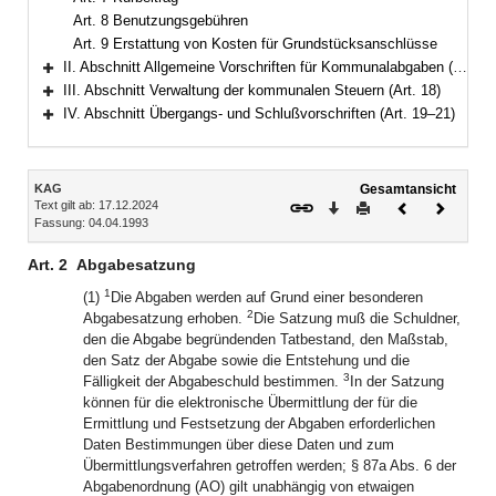
Art. 8 Benutzungsgebühren
Art. 9 Erstattung von Kosten für Grundstücksanschlüsse
II. Abschnitt Allgemeine Vorschriften für Kommunalabgaben (Art. 10–17)
Bereich erweitern
III. Abschnitt Verwaltung der kommunalen Steuern (Art. 18)
Bereich erweitern
IV. Abschnitt Übergangs- und Schlußvorschriften (Art. 19–21)
Bereich erweitern
Inhalt
KAG
Gesamtansicht
Text gilt ab: 17.12.2024
Download
Drucken
Vorheriges
Nächste
Fassung: 04.04.1993
Dokument
Dokume
Art. 2
Abgabesatzung
1
(1)
Die Abgaben werden auf Grund einer besonderen
2
Abgabesatzung erhoben.
Die Satzung muß die Schuldner,
den die Abgabe begründenden Tatbestand, den Maßstab,
den Satz der Abgabe sowie die Entstehung und die
3
Fälligkeit der Abgabeschuld bestimmen.
In der Satzung
können für die elektronische Übermittlung der für die
Ermittlung und Festsetzung der Abgaben erforderlichen
Daten Bestimmungen über diese Daten und zum
Übermittlungsverfahren getroffen werden; § 87a Abs. 6 der
Abgabenordnung (AO) gilt unabhängig von etwaigen