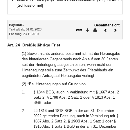
Bereich erweitern
[Schlussformel]
Inhalt
BayHintG
Gesamtansicht
Text gilt ab: 01.01.2023
Download
Drucken
Vorheriges
Nächste
Fassung: 23.11.2010
Dokument
Dokume
Art. 24
Dreißigjährige Frist
(1) Soweit nichts anderes bestimmt ist, ist die Herausgabe
des hinterlegten Gegenstands nach Ablauf von 30 Jahren
seit der Hinterlegung ausgeschlossen, wenn nicht der
Hinterlegungsstelle zum Zeitpunkt des Fristablaufs ein
begründeter Antrag auf Herausgabe vorliegt.
1
(2)
Bei Hinterlegungen auf Grund von
1.
§ 1844 BGB, auch in Verbindung mit § 1667 Abs. 2
Satz 2, § 1798 Abs. 2 Satz 1 oder § 1813 Abs. 1
BGB, oder
2.
§§ 1814 und 1818 BGB in der am 31. Dezember
2022 geltenden Fassung, auch in Verbindung mit §
1667 Abs. 2 Satz 2, § 1908i Abs. 1 Satz 1 oder §
1915 Abs. 1 Satz 1 BGB in der am 31. Dezember