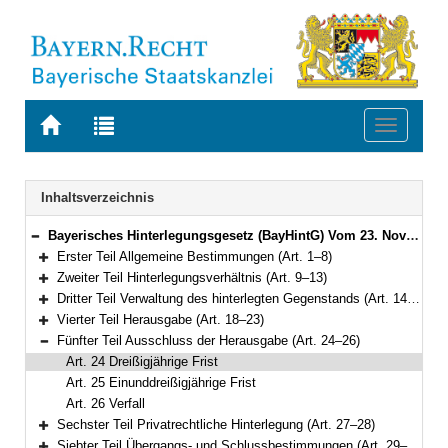
Zur
Zur
Toggle
Startseite
Trefferliste
navigati
von
der
BAYERN.RECHT
letzten
Navigation
Inhaltsverzeichnis
Suche
Bayerisches Hinterlegungsgesetz (BayHintG) Vom 23. November 2010 (GVBl. S. 738) BayRS 300-15-1-J (Art. 1–30)
Bereich reduzieren
Erster Teil Allgemeine Bestimmungen (Art. 1–8)
Bereich erweitern
Zweiter Teil Hinterlegungsverhältnis (Art. 9–13)
Bereich erweitern
Dritter Teil Verwaltung des hinterlegten Gegenstands (Art. 14–17)
Bereich erweitern
Vierter Teil Herausgabe (Art. 18–23)
Bereich erweitern
Fünfter Teil Ausschluss der Herausgabe (Art. 24–26)
Bereich reduzieren
Art. 24 Dreißigjährige Frist
Art. 25 Einunddreißigjährige Frist
Art. 26 Verfall
Sechster Teil Privatrechtliche Hinterlegung (Art. 27–28)
Bereich erweitern
Siebter Teil Übergangs- und Schlussbestimmungen (Art. 29–30)