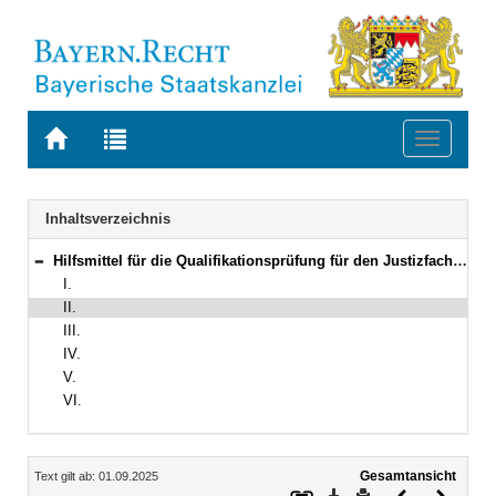
Zur
Zur
Toggle
Startseite
Trefferliste
navigati
von
der
BAYERN.RECHT
letzten
Navigation
Inhaltsverzeichnis
Suche
Hilfsmittel für die Qualifikationsprüfung für den Justizfachwirtedienst
Bereich reduzieren
I.
II.
III.
IV.
V.
VI.
Inhalt
Gesamtansicht
Text gilt ab: 01.09.2025
Download
Drucken
Vorheriges
Nächste