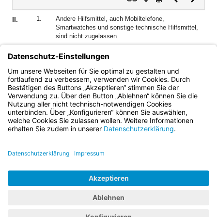
Dokument
Dokume
1.
Andere Hilfsmittel, auch Mobiltelefone,
II.
Smartwatches und sonstige technische Hilfsmittel,
sind nicht zugelassen.
2.
Der Besitz oder die Benutzung anderer als der
zugelassenen Hilfsmittel ist nicht gestattet.
3.
Schreibpapier darf nicht mitgebracht werden.
Bayern.de
BayernPortal
Datenschutz
Impressum
Barrierefreiheit
Hilfe
Kontakt
Kontrastwechsel
Schriftgröße