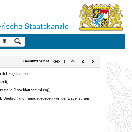
Suche ausführen
Suche zurücksetzen
Download
Drucken
Vorheriges
Nächstes
Gesamtansicht
Dokument
Dokument
mittel zugelassen:
and),
tsstelle (Loseblattsammlung),
lik Deutschland, herausgegeben von der Bayerischen