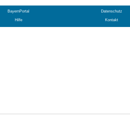
BayernPortal
Datenschutz
Hilfe
Kontakt