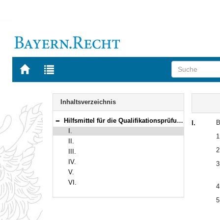
Zur
Zur
Startseite
Trefferliste
von
der
Navigation
BAYERN.RECHT
letzten
Inhalt
Inhaltsverzeichnis
Suche
Hilfsmittel für die Qualifikationsprüfung für den Justizfachwirtedienst
I.
B
Bereich reduzieren
I.
1
II.
2
III.
IV.
3
V.
VI.
4
5