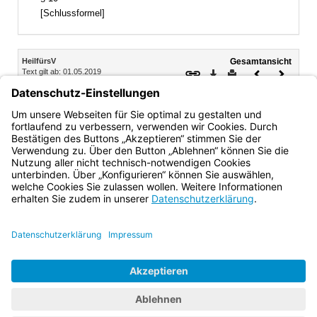
[Schlussformel]
Inhalt
HeilfürsV
Gesamtansicht
Text gilt ab: 01.05.2019
Download
Drucken
Vorheriges
Nächste
Fassung: 19.03.1987
Dokument
Dokume
§ 9
Die Aufwendungen der freien Heilfürsorge trägt der Freistaat
Bayern.
Bayern.de
BayernPortal
Datenschutz
Impressum
Barrierefreiheit
Hilfe
Kontakt