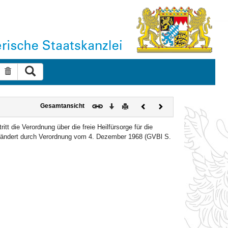
Suche ausführen
Suche zurücksetzen
Download
Drucken
Vorheriges
Nächstes
Gesamtansicht
Dokument
Dokument
tritt die Verordnung über die freie Heilfürsorge für die
geändert durch Verordnung vom 4. Dezember 1968 (GVBl S.