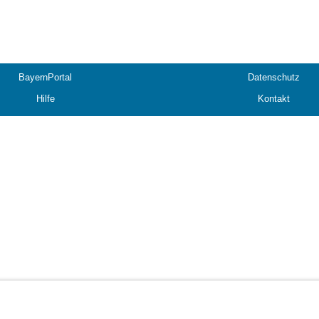
BayernPortal
Datenschutz
Hilfe
Kontakt