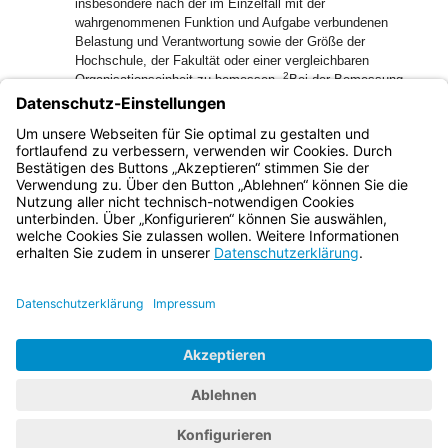
insbesondere nach der im Einzelfall mit der
wahrgenommenen Funktion und Aufgabe verbundenen
Belastung und Verantwortung sowie der Größe der
Hochschule, der Fakultät oder einer vergleichbaren
2
Organisationseinheit zu bemessen.
Bei der Bemessung
von Funktions-Leistungsbezügen soll eine etwaige
Ermäßigung der Lehrverpflichtung berücksichtigt werden.
3
Funktions-Leistungsbezüge können ganz oder teilweise
erfolgsabhängig gewährt werden.
Bayern.de
BayernPortal
Datenschutz
Impressum
Barrierefreiheit
Hilfe
Kontakt
Kontrastwechsel
Schriftgröße