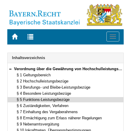
Zur
Zur
Toggle
Startseite
Trefferliste
navigati
von
der
BAYERN.RECHT
letzten
Navigation
Inhaltsverzeichnis
Suche
Verordnung über die Gewährung von Hochschulleistungsbezügen und einer Nebenamtsvergütung (Bayerische Hochschulleistungsbezügeverordnung – BayHLeistBV) Vom 14. Januar 2011 (GVBl. S. 50) BayRS 2032-3-4-1-WK (§§ 1–10)
Bereich reduzieren
§ 1 Geltungsbereich
§ 2 Hochschulleistungsbezüge
§ 3 Berufungs- und Bleibe-Leistungsbezüge
§ 4 Besondere Leistungsbezüge
§ 5 Funktions-Leistungsbezüge
§ 6 Zuständigkeiten, Verfahren
§ 7 Einhaltung des Vergaberahmens
§ 8 Ermächtigung zum Erlass näherer Regelungen
§ 9 Nebenamtsvergütung
§ 10 Inkrafttreten, Übergangsbestimmungen