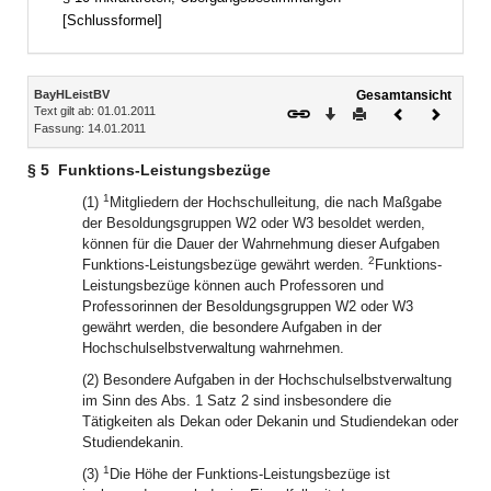
[Schlussformel]
Inhalt
BayHLeistBV
Gesamtansicht
Text gilt ab: 01.01.2011
Download
Drucken
Vorheriges
Nächste
Fassung: 14.01.2011
Dokument
Dokume
§ 5
Funktions-Leistungsbezüge
1
(1)
Mitgliedern der Hochschulleitung, die nach Maßgabe
der Besoldungsgruppen W2 oder W3 besoldet werden,
können für die Dauer der Wahrnehmung dieser Aufgaben
2
Funktions-Leistungsbezüge gewährt werden.
Funktions-
Leistungsbezüge können auch Professoren und
Professorinnen der Besoldungsgruppen W2 oder W3
gewährt werden, die besondere Aufgaben in der
Hochschulselbstverwaltung wahrnehmen.
(2) Besondere Aufgaben in der Hochschulselbstverwaltung
im Sinn des Abs. 1 Satz 2 sind insbesondere die
Tätigkeiten als Dekan oder Dekanin und Studiendekan oder
Studiendekanin.
1
(3)
Die Höhe der Funktions-Leistungsbezüge ist