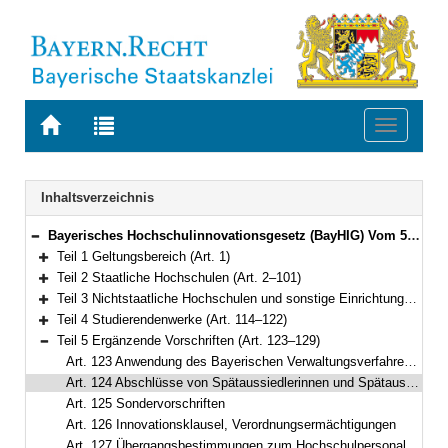
Zur
Zur
Toggle
Startseite
Trefferliste
navigati
von
der
BAYERN.RECHT
letzten
Navigation
Inhaltsverzeichnis
Suche
Bayerisches Hochschulinnovationsgesetz (BayHIG) Vom 5. August 2022 (GVBl. S. 414) BayRS 2210-1-3-WK (Art. 1–132)
Bereich reduzieren
Teil 1 Geltungsbereich (Art. 1)
Bereich erweitern
Teil 2 Staatliche Hochschulen (Art. 2–101)
Bereich erweitern
Teil 3 Nichtstaatliche Hochschulen und sonstige Einrichtungen (Art. 102–113)
Bereich erweitern
Teil 4 Studierendenwerke (Art. 114–122)
Bereich erweitern
Teil 5 Ergänzende Vorschriften (Art. 123–129)
Bereich reduzieren
Art. 123 Anwendung des Bayerischen Verwaltungsverfahrensgesetzes
Art. 124 Abschlüsse von Spätaussiedlerinnen und Spätaussiedlern im Sinn des Bundesvertriebenengesetzes, Verordnungsermächtigung
Art. 125 Sondervorschriften
Art. 126 Innovationsklausel, Verordnungsermächtigungen
Art. 127 Übergangsbestimmungen zum Hochschulpersonal