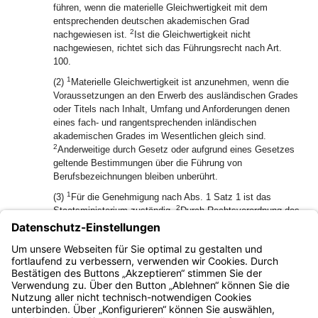
führen, wenn die materielle Gleichwertigkeit mit dem
entsprechenden deutschen akademischen Grad
2
nachgewiesen ist.
Ist die Gleichwertigkeit nicht
nachgewiesen, richtet sich das Führungsrecht nach Art.
100.
1
(2)
Materielle Gleichwertigkeit ist anzunehmen, wenn die
Voraussetzungen an den Erwerb des ausländischen Grades
oder Titels nach Inhalt, Umfang und Anforderungen denen
eines fach- und rangentsprechenden inländischen
akademischen Grades im Wesentlichen gleich sind.
2
Anderweitige durch Gesetz oder aufgrund eines Gesetzes
geltende Bestimmungen über die Führung von
Berufsbezeichnungen bleiben unberührt.
1
(3)
Für die Genehmigung nach Abs. 1 Satz 1 ist das
2
Staatsministerium zuständig.
Durch Rechtsverordnung des
Staatsministeriums können die Voraussetzungen für die
Erteilung von Genehmigungen nach Abs. 1 und für das
Antragsverfahren näher geregelt werden und es kann die
Zuständigkeit auf Hochschulen übertragen werden.
Bayern.de