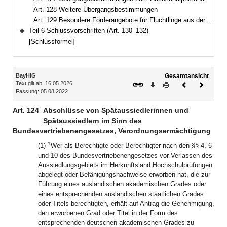
Art. 128 Weitere Übergangsbestimmungen
Art. 129 Besondere Förderangebote für Flüchtlinge aus der Ukraine
Teil 6 Schlussvorschriften (Art. 130–132)
Bereich erweitern
[Schlussformel]
Inhalt
BayHIG
Gesamtansicht
Text gilt ab: 16.05.2026
Download
Drucken
Vorheriges
Nächste
Fassung: 05.08.2022
Dokument
Dokume
Art. 124
Abschlüsse von Spätaussiedlerinnen und
Spätaussiedlern im Sinn des
Bundesvertriebenengesetzes, Verordnungsermächtigung
1
(1)
Wer als Berechtigte oder Berechtigter nach den §§ 4, 6
und 10 des Bundesvertriebenengesetzes vor Verlassen des
Aussiedlungsgebiets im Herkunftsland Hochschulprüfungen
abgelegt oder Befähigungsnachweise erworben hat, die zur
Führung eines ausländischen akademischen Grades oder
eines entsprechenden ausländischen staatlichen Grades
oder Titels berechtigten, erhält auf Antrag die Genehmigung,
den erworbenen Grad oder Titel in der Form des
entsprechenden deutschen akademischen Grades zu