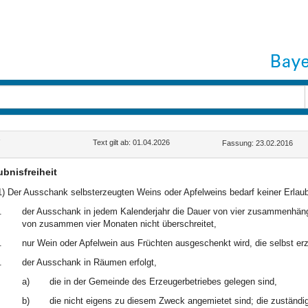
Text gilt ab: 01.04.2026
Fassung: 23.02.2016
ubnisfreiheit
1) Der Ausschank selbsterzeugten Weins oder Apfelweins bedarf keiner Erlaub
.
der Ausschank in jedem Kalenderjahr die Dauer von vier zusammenhän
von zusammen vier Monaten nicht überschreitet,
.
nur Wein oder Apfelwein aus Früchten ausgeschenkt wird, die selbst er
.
der Ausschank in Räumen erfolgt,
a)
die in der Gemeinde des Erzeugerbetriebes gelegen sind,
b)
die nicht eigens zu diesem Zweck angemietet sind; die zuständi