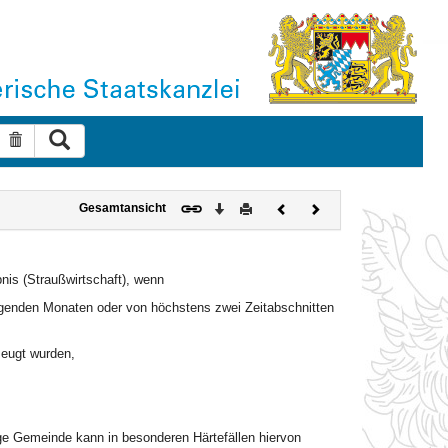
Suche ausführen
Suche zurücksetzen
Download
Drucken
Vorheriges
Nächstes
Gesamtansicht
Dokument
Dokument
nis (Straußwirtschaft), wenn
genden Monaten oder von höchstens zwei Zeitabschnitten
zeugt wurden,
ge Gemeinde kann in besonderen Härtefällen hiervon