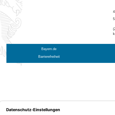
4
5
(
k
Bayern.de
Barrierefreiheit