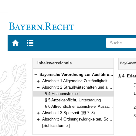
Zur
Zur
Startseite
Trefferliste
von
der
Navigation
BAYERN.RECHT
letzten
Inhalt
Inhaltsverzeichnis
BayGastV
Suche
Bayerische Verordnung zur Ausführung des Gaststättengesetzes (Bayerische Gaststättenverordnung – BayGastV) Vom 23. Februar 2016 (GVBl. S. 39) BayRS 7130-1-L (§§ 1–10)
§ 4
Erla
Bereich reduzieren
Abschnitt 1 Allgemeine Zuständigkeit und Verfahren (§§ 1–3)
Bereich erweitern
(
Abschnitt 2 Straußwirtschaften und altrechtlich erlaubnisfreier Ausschank (§§ 4–6)
Bereich reduzieren
1
§ 4 Erlaubnisfreiheit
§ 5 Anzeigepflicht, Untersagung
§ 6 Altrechtlich erlaubnisfreier Ausschank
2
Abschnitt 3 Sperrzeit (§§ 7–8)
3
Bereich erweitern
Abschnitt 4 Ordnungswidrigkeiten, Schlussvorschriften (§§ 9–10)
Bereich erweitern
[Schlussformel]