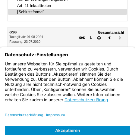
Art. 11 Inkrafttreten
[Schlussformel]
Inhalt
GSG
Gesamtansicht
Text gilt ab: 01.08.2024
Download
Drucken
Vorheriges
Nächste
Fassung: 23.07.2010
Dokument
Dokume
(inaktiv)
München, den 23. Juli 2010
Der Bayerische Ministerpräsident
Horst Seehofer
Bayern.de
BayernPortal
Datenschutz
Impressum
Barrierefreiheit
Hilfe