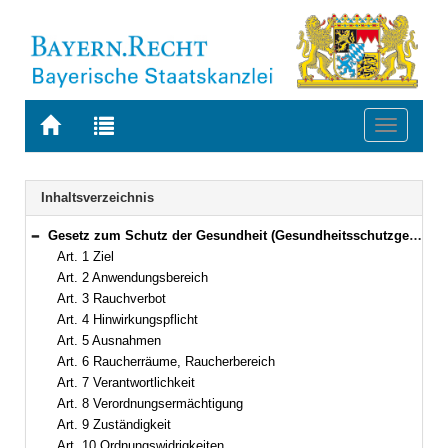
Zur
Zur
Toggle
Startseite
Trefferliste
navigati
von
der
BAYERN.RECHT
letzten
Navigation
Inhaltsverzeichnis
Suche
Gesetz zum Schutz der Gesundheit (Gesundheitsschutzgesetz – GSG) Vom 23. Juli 2010 (GVBl. S. 314) BayRS 2126-3-G (Art. 1–11)
Bereich reduzieren
Art. 1 Ziel
Art. 2 Anwendungsbereich
Art. 3 Rauchverbot
Art. 4 Hinwirkungspflicht
Art. 5 Ausnahmen
Art. 6 Raucherräume, Raucherbereich
Art. 7 Verantwortlichkeit
Art. 8 Verordnungsermächtigung
Art. 9 Zuständigkeit
Art. 10 Ordnungswidrigkeiten