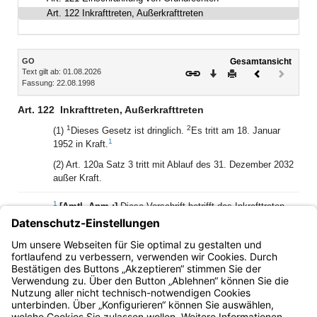
Art. 122 Inkrafttreten, Außerkrafttreten
Inhalt
GO
Gesamtansicht
Text gilt ab: 01.08.2026
Download
Drucken
Vorheriges
Nächste
Fassung: 22.08.1998
Dokument
Dokume
(inaktiv)
Art. 122
Inkrafttreten, Außerkrafttreten
1
2
(1)
Dieses Gesetz ist dringlich.
Es tritt am 18. Januar
1
1952 in Kraft.
(2) Art. 120a Satz 3 tritt mit Ablauf des 31. Dezember 2032
außer Kraft.
1
[Amtl. Anm.:]
Diese Vorschrift betrifft das Inkrafttreten
des Gesetzes in der ursprünglichen Fassung vom 25.
Januar 1952 (GVBl S. 19). Der Zeitpunkt des Inkrafttretens
der späteren Änderungen ergibt sich aus den jeweiligen
Änderungsgesetzen.
Bayern.de