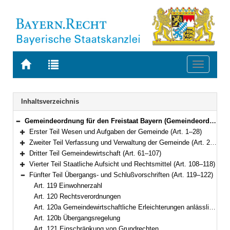
Zur
Zur
Toggle
Startseite
Trefferliste
navigati
von
der
BAYERN.RECHT
letzten
Navigation
Inhaltsverzeichnis
Suche
Gemeindeordnung für den Freistaat Bayern (Gemeindeordnung – GO) in der Fassung der Bekanntmachung vom 22. August 1998 (GVBl. S. 796) BayRS 2020-1-1-I (Art. 1–122)
Bereich reduzieren
Erster Teil Wesen und Aufgaben der Gemeinde (Art. 1–28)
Bereich erweitern
Zweiter Teil Verfassung und Verwaltung der Gemeinde (Art. 29–60a)
Bereich erweitern
Dritter Teil Gemeindewirtschaft (Art. 61–107)
Bereich erweitern
Vierter Teil Staatliche Aufsicht und Rechtsmittel (Art. 108–118)
Bereich erweitern
Fünfter Teil Übergangs- und Schlußvorschriften (Art. 119–122)
Bereich reduzieren
Art. 119 Einwohnerzahl
Art. 120 Rechtsverordnungen
Art. 120a Gemeindewirtschaftliche Erleichterungen anlässlich der Corona-Pandemie
Art. 120b Übergangsregelung
Art. 121 Einschränkung von Grundrechten