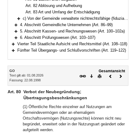
Art. 82 Ablösung und Aufhebung
Art. 83 Art und Umfang der Entschädigung
c) Von der Gemeinde verwaltete nichtrechtsfähige (fiduziarische) Stiftungen (Art. 84–85)
Bereich erweitern
4. Abschnitt Gemeindliche Unternehmen (Art. 86–99)
Bereich erweitern
5. Abschnitt Kassen- und Rechnungswesen (Art. 100–102a)
Bereich erweitern
6. Abschnitt Prüfungswesen (Art. 103–107)
Bereich erweitern
Vierter Teil Staatliche Aufsicht und Rechtsmittel (Art. 108–118)
Bereich erweitern
Fünfter Teil Übergangs- und Schlußvorschriften (Art. 119–122)
Bereich erweitern
Inhalt
GO
Gesamtansicht
Text gilt ab: 01.08.2026
Download
Drucken
Vorheriges
Nächste
Fassung: 22.08.1998
Dokument
Dokume
Art. 80
Verbot der Neubegründung;
Übertragungsbeschränkungen
(1) Öffentliche Rechte einzelner auf Nutzungen am
Gemeindevermögen oder an ehemaligem
Ortschaftsvermögen (Nutzungsrechte) können nicht neu
begründet, erweitert oder in der Nutzungsart geändert oder
aufgeteilt werden.