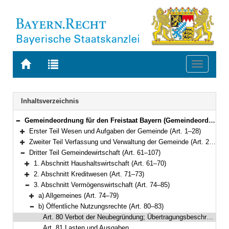
Zur
Zur
Toggle
Startseite
Trefferliste
navigati
von
der
BAYERN.RECHT
letzten
Navigation
Inhaltsverzeichnis
Suche
Gemeindeordnung für den Freistaat Bayern (Gemeindeordnung – GO) in der Fassung der Bekanntmachung vom 22. August 1998 (GVBl. S. 796) BayRS 2020-1-1-I (Art. 1–122)
Bereich reduzieren
Erster Teil Wesen und Aufgaben der Gemeinde (Art. 1–28)
Bereich erweitern
Zweiter Teil Verfassung und Verwaltung der Gemeinde (Art. 29–60a)
Bereich erweitern
Dritter Teil Gemeindewirtschaft (Art. 61–107)
Bereich reduzieren
1. Abschnitt Haushaltswirtschaft (Art. 61–70)
Bereich erweitern
2. Abschnitt Kreditwesen (Art. 71–73)
Bereich erweitern
3. Abschnitt Vermögenswirtschaft (Art. 74–85)
Bereich reduzieren
a) Allgemeines (Art. 74–79)
Bereich erweitern
b) Öffentliche Nutzungsrechte (Art. 80–83)
Bereich reduzieren
Art. 80 Verbot der Neubegründung; Übertragungsbeschränkungen
Art. 81 Lasten und Ausgaben