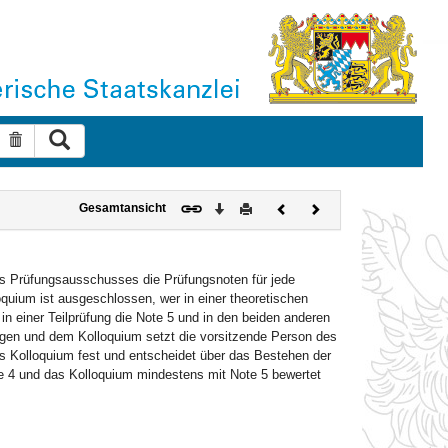
Suche ausführen
Suche zurücksetzen
Download
Drucken
Vorheriges
Nächstes
Gesamtansicht
Dokument
Dokument
es Prüfungsausschusses die Prüfungsnoten für jede
quium ist ausgeschlossen, wer in einer theoretischen
 in einer Teilprüfung die Note 5 und in den beiden anderen
gen und dem Kolloquium setzt die vorsitzende Person des
s Kolloquium fest und entscheidet über das Bestehen der
e 4 und das Kolloquium mindestens mit Note 5 bewertet