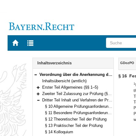
Zur
Zur
Startseite
Trefferliste
von
der
Navigation
BAYERN.RECHT
letzten
Inhalt
Inhaltsverzeichnis
GDozPO
Suche
Verordnung über die Anerkennung der Prüfung für Gebärdensprachdozentinnen und Gebärdensprachdozenten (Gebärdensprachdozenten-Prüfungsordnung – GDozPO) Vom 17. Oktober 2006 (GVBl. S. 796) BayRS 805-9-5-A (§§ 1–23)
§ 16
Fes
Bereich reduzieren
Inhaltsübersicht (amtlich)
1
Erster Teil Allgemeines (§§ 1–5)
t
Bereich erweitern
Zweiter Teil Zulassung zur Prüfung (§§ 6–9)
T
Bereich erweitern
Dritter Teil Inhalt und Verfahren der Prüfung (§§ 10–16)
T
Bereich reduzieren
§ 10 Allgemeine Prüfungsanforderungen, Zweck der Prüfung
P
§ 11 Besondere Prüfungsanforderungen
P
§ 12 Theoretischer Teil der Prüfung
w
§ 13 Praktischer Teil der Prüfung
§ 14 Kolloquium