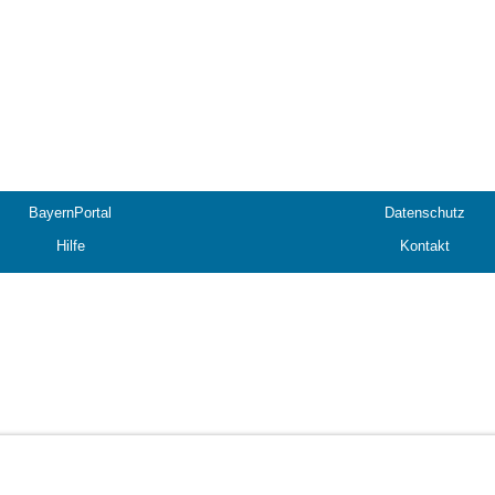
BayernPortal
Datenschutz
Hilfe
Kontakt