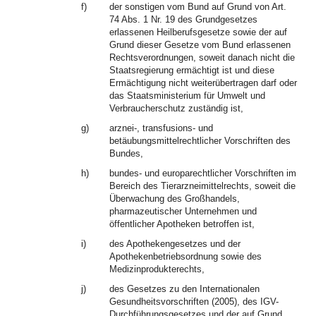
f)
der sonstigen vom Bund auf Grund von Art.
74 Abs. 1 Nr. 19 des Grundgesetzes
erlassenen Heilberufsgesetze sowie der auf
Grund dieser Gesetze vom Bund erlassenen
Rechtsverordnungen, soweit danach nicht die
Staatsregierung ermächtigt ist und diese
Ermächtigung nicht weiterübertragen darf oder
das Staatsministerium für Umwelt und
Verbraucherschutz zuständig ist,
g)
arznei-, transfusions- und
betäubungsmittelrechtlicher Vorschriften des
Bundes,
h)
bundes- und europarechtlicher Vorschriften im
Bereich des Tierarzneimittelrechts, soweit die
Überwachung des Großhandels,
pharmazeutischer Unternehmen und
öffentlicher Apotheken betroffen ist,
i)
des Apothekengesetzes und der
Apothekenbetriebsordnung sowie des
Medizinprodukterechts,
j)
des Gesetzes zu den Internationalen
Gesundheitsvorschriften (2005), des IGV-
Durchführungsgesetzes und der auf Grund