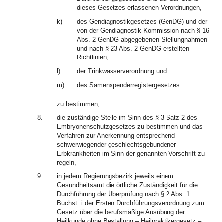
dieses Gesetzes erlassenen Verordnungen,
k)
des Gendiagnostikgesetzes (GenDG) und der
von der Gendiagnostik-Kommission nach § 16
Abs. 2 GenDG abgegebenen Stellungnahmen
und nach § 23 Abs. 2 GenDG erstellten
Richtlinien,
l)
der Trinkwasserverordnung und
m)
des Samenspenderregistergesetzes
zu bestimmen,
8.
die zuständige Stelle im Sinn des § 3 Satz 2 des
Embryonenschutzgesetzes zu bestimmen und das
Verfahren zur Anerkennung entsprechend
schwerwiegender geschlechtsgebundener
Erbkrankheiten im Sinn der genannten Vorschrift zu
regeln,
9.
in jedem Regierungsbezirk jeweils einem
Gesundheitsamt die örtliche Zuständigkeit für die
Durchführung der Überprüfung nach § 2 Abs. 1
Buchst. i der Ersten Durchführungsverordnung zum
Gesetz über die berufsmäßige Ausübung der
Heilkunde ohne Bestallung – Heilpraktikergesetz –