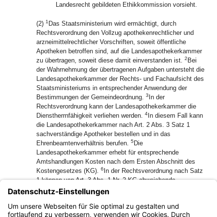
Landesrecht gebildeten Ethikkommission vorsieht.
1
(2)
Das Staatsministerium wird ermächtigt, durch
Rechtsverordnung den Vollzug apothekenrechtlicher und
arzneimittelrechtlicher Vorschriften, soweit öffentliche
Apotheken betroffen sind, auf die Landesapothekerkammer
2
zu übertragen, soweit diese damit einverstanden ist.
Bei
der Wahrnehmung der übertragenen Aufgaben untersteht die
Landesapothekerkammer der Rechts- und Fachaufsicht des
Staatsministeriums in entsprechender Anwendung der
3
Bestimmungen der Gemeindeordnung.
In der
Rechtsverordnung kann der Landesapothekerkammer die
4
Dienstherrnfähigkeit verliehen werden.
In diesem Fall kann
die Landesapothekerkammer nach Art. 2 Abs. 3 Satz 1
sachverständige Apotheker bestellen und in das
5
Ehrenbeamtenverhältnis berufen.
Die
Landesapothekerkammer erhebt für entsprechende
Amtshandlungen Kosten nach dem Ersten Abschnitt des
6
Kostengesetzes (KG).
In der Rechtsverordnung nach Satz
1 können von Art. 3 Abs. 1 Nr. 2 KG abweichende
7
Regelungen getroffen werden.
Geldbußen und
Verwarnungsgelder, die von der Landesapothekerkammer
bei der Wahrnehmung der ihr übertragenen Aufgaben
festgesetzt werden, stehen dieser zu.