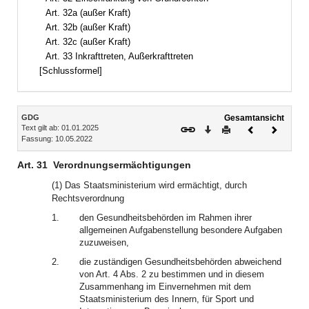
Art. 32a (außer Kraft)
Art. 32b (außer Kraft)
Art. 32c (außer Kraft)
Art. 33 Inkrafttreten, Außerkrafttreten
[Schlussformel]
Inhalt
GDG
Gesamtansicht
Text gilt ab: 01.01.2025
Download
Drucken
Vorheriges
Nächste
Fassung: 10.05.2022
Dokument
Dokume
Art. 31
Verordnungsermächtigungen
(1) Das Staatsministerium wird ermächtigt, durch
Rechtsverordnung
1.
den Gesundheitsbehörden im Rahmen ihrer
allgemeinen Aufgabenstellung besondere Aufgaben
zuzuweisen,
2.
die zuständigen Gesundheitsbehörden abweichend
von Art. 4 Abs. 2 zu bestimmen und in diesem
Zusammenhang im Einvernehmen mit dem
Staatsministerium des Innern, für Sport und