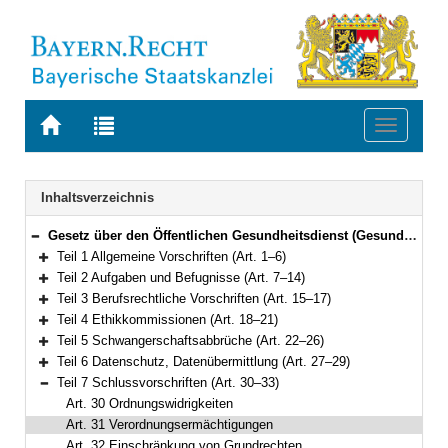
Zur
Zur
Toggle
Startseite
Trefferliste
navigati
von
der
BAYERN.RECHT
letzten
Navigation
Inhaltsverzeichnis
Suche
Gesetz über den Öffentlichen Gesundheitsdienst (Gesundheitsdienstgesetz – GDG) Vom 10. Mai 2022 (GVBl. S. 182) BayRS 2120-12-G (Art. 1–33)
Bereich reduzieren
Teil 1 Allgemeine Vorschriften (Art. 1–6)
Bereich erweitern
Teil 2 Aufgaben und Befugnisse (Art. 7–14)
Bereich erweitern
Teil 3 Berufsrechtliche Vorschriften (Art. 15–17)
Bereich erweitern
Teil 4 Ethikkommissionen (Art. 18–21)
Bereich erweitern
Teil 5 Schwangerschaftsabbrüche (Art. 22–26)
Bereich erweitern
Teil 6 Datenschutz, Datenübermittlung (Art. 27–29)
Bereich erweitern
Teil 7 Schlussvorschriften (Art. 30–33)
Bereich reduzieren
Art. 30 Ordnungswidrigkeiten
Art. 31 Verordnungsermächtigungen
Art. 32 Einschränkung von Grundrechten