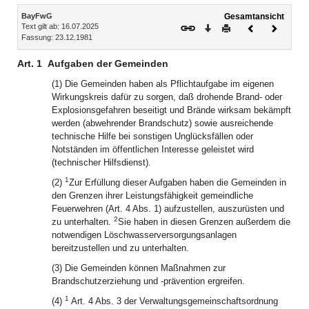
Inhalt
BayFwG
Gesamtansicht
Text gilt ab: 16.07.2025
Download
Drucken
Vorheriges
Nächste
Fassung: 23.12.1981
Dokument
Dokume
Art. 1
Aufgaben der Gemeinden
(1) Die Gemeinden haben als Pflichtaufgabe im eigenen
Wirkungskreis dafür zu sorgen, daß drohende Brand- oder
Explosionsgefahren beseitigt und Brände wirksam bekämpft
werden (abwehrender Brandschutz) sowie ausreichende
technische Hilfe bei sonstigen Unglücksfällen oder
Notständen im öffentlichen Interesse geleistet wird
(technischer Hilfsdienst).
1
(2)
Zur Erfüllung dieser Aufgaben haben die Gemeinden in
den Grenzen ihrer Leistungsfähigkeit gemeindliche
Feuerwehren (Art. 4 Abs. 1) aufzustellen, auszurüsten und
2
zu unterhalten.
Sie haben in diesen Grenzen außerdem die
notwendigen Löschwasserversorgungsanlagen
bereitzustellen und zu unterhalten.
(3) Die Gemeinden können Maßnahmen zur
Brandschutzerziehung und -prävention ergreifen.
1
(4)
Art. 4 Abs. 3 der Verwaltungsgemeinschaftsordnung