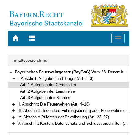
Zur
Zur
Toggle
Startseite
Trefferliste
navigati
von
der
BAYERN.RECHT
letzten
Navigation
Inhaltsverzeichnis
Suche
Bayerisches Feuerwehrgesetz (BayFwG) Vom 23. Dezember 1981 (BayRS III S. 630) BayRS 215-3-1-I (Art. 1–33)
Bereich reduzieren
I. Abschnitt Aufgaben und Träger (Art. 1–3)
Bereich reduzieren
Art. 1 Aufgaben der Gemeinden
Art. 2 Aufgaben der Landkreise
Art. 3 Aufgaben des Staates
II. Abschnitt Die Feuerwehren (Art. 4–18)
Bereich erweitern
III. Abschnitt Besondere Führungsdienstgrade, Feuerwehrverbände (Art. 19–22)
Bereich erweitern
IV. Abschnitt Pflichten der Bevölkerung (Art. 23–27)
Bereich erweitern
V. Abschnitt Kosten, Datenschutz und Schlussvorschriften (Art. 28–33)
Bereich erweitern