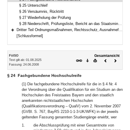
§ 25 Unterschleif
§ 26 Versäumnis, Rücktritt
§ 27 Wiederholung der Prüfung
§ 28 Niederschrift, Prüfungsliste, Bericht an das Staatsministerium
Dritter Teil Ordnungsmaßnahmen, Rechtsschutz, Ausnahmefälle, Schlussbestimmungen (§§ 29–32)
Bereich erweitern
[Schlussformel]
Inhalt
FölSO
Gesamtansicht
Text gilt ab: 01.08.2025
Download
Drucken
Vorheriges
Nächste
Fassung: 24.06.2008
Dokument
Dokume
§ 24
Fachgebundene Hochschulreife
(1) Die fachgebundene Hochschulreife für die in § 4 Nr. 4
der Verordnung über die Qualifikation für ein Studium an den
Hochschulen des Freistaates Bayern und den staatlich
anerkannten nichtstaatlichen Hochschulen
(Qualifikationsverordnung – QualV) vom 2. November 2007
(GVBl. S. 767, BayRS 2210-1-1-3-UK/WFK) in der jeweils
geltenden Fassung genannten Studiengänge erwirbt, wer
1.
die Abschlussprüfung mit einer Gesamtnote von