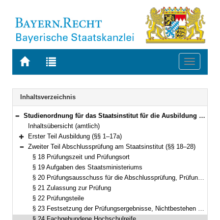
Zur
Zur
Toggle
Startseite
Trefferliste
navigati
von
der
BAYERN.RECHT
letzten
Navigation
Inhaltsverzeichnis
Suche
Studienordnung für das Staatsinstitut für die Ausbildung von Förderlehrern (Förderlehrerstudienordnung – FölSO) Vom 24. Juni 2008 (GVBl. S. 399) (KWMBl. I S. 183) BayRS 2038-3-4-9-1-K (§§ 1–32)
Bereich reduzieren
Inhaltsübersicht (amtlich)
Erster Teil Ausbildung (§§ 1–17a)
Bereich erweitern
Zweiter Teil Abschlussprüfung am Staatsinstitut (§§ 18–28)
Bereich reduzieren
§ 18 Prüfungszeit und Prüfungsort
§ 19 Aufgaben des Staatsministeriums
§ 20 Prüfungsausschuss für die Abschlussprüfung, Prüfungskommissionen
§ 21 Zulassung zur Prüfung
§ 22 Prüfungsteile
§ 23 Festsetzung der Prüfungsergebnisse, Nichtbestehen der Prüfung, Abschlusszeugnis
§ 24 Fachgebundene Hochschulreife