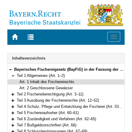
Zur
Zur
Toggle
Startseite
Trefferliste
navigati
von
der
BAYERN.RECHT
letzten
Navigation
Inhaltsverzeichnis
Suche
Bayerisches Fischereigesetz (BayFiG) in der Fassung der Bekanntmachung vom 10. Oktober 2008 (GVBl. S.840, 2009 S. 6) BayRS 793-1-L (Art. 1–69)
Bereich reduzieren
Teil 1 Allgemeines (Art. 1–2)
Bereich reduzieren
Art. 1 Inhalt des Fischereirechts
Art. 2 Geschlossene Gewässer
Teil 2 Fischereiberechtigung (Art. 3–11)
Bereich erweitern
Teil 3 Ausübung der Fischereirechte (Art. 12–52)
Bereich erweitern
Teil 4 Schutz, Pflege und Entwicklung der Fischerei (Art. 53–59)
Bereich erweitern
Teil 5 Fischereiaufseher (Art. 60–61)
Bereich erweitern
Teil 6 Zuständigkeit und Verfahren (Art. 62–65)
Bereich erweitern
Teil 7 Bußgeldvorschriften (Art. 66)
Bereich erweitern
Teil 8 Schlussbestimmungen (Art. 67–69)