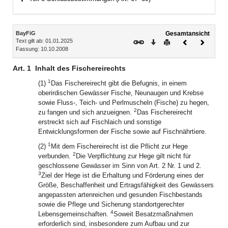
Bereich erweitern
Inhalt
BayFiG
Gesamtansicht
Text gilt ab: 01.01.2025
Download
Drucken
Vorheriges
Nächste
Fassung: 10.10.2008
Dokument
Dokume
Art. 1
Inhalt des Fischereirechts
1
(1)
Das Fischereirecht gibt die Befugnis, in einem
oberirdischen Gewässer Fische, Neunaugen und Krebse
sowie Fluss-, Teich- und Perlmuscheln (Fische) zu hegen,
2
zu fangen und sich anzueignen.
Das Fischereirecht
erstreckt sich auf Fischlaich und sonstige
Entwicklungsformen der Fische sowie auf Fischnährtiere.
1
(2)
Mit dem Fischereirecht ist die Pflicht zur Hege
2
verbunden.
Die Verpflichtung zur Hege gilt nicht für
geschlossene Gewässer im Sinn von Art. 2 Nr. 1 und 2.
3
Ziel der Hege ist die Erhaltung und Förderung eines der
Größe, Beschaffenheit und Ertragsfähigkeit des Gewässers
angepassten artenreichen und gesunden Fischbestands
sowie die Pflege und Sicherung standortgerechter
4
Lebensgemeinschaften.
Soweit Besatzmaßnahmen
erforderlich sind, insbesondere zum Aufbau und zur