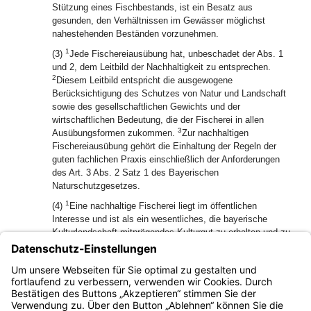
Stützung eines Fischbestands, ist ein Besatz aus
gesunden, den Verhältnissen im Gewässer möglichst
nahestehenden Beständen vorzunehmen.
1
(3)
Jede Fischereiausübung hat, unbeschadet der Abs. 1
und 2, dem Leitbild der Nachhaltigkeit zu entsprechen.
2
Diesem Leitbild entspricht die ausgewogene
Berücksichtigung des Schutzes von Natur und Landschaft
sowie des gesellschaftlichen Gewichts und der
wirtschaftlichen Bedeutung, die der Fischerei in allen
3
Ausübungsformen zukommen.
Zur nachhaltigen
Fischereiausübung gehört die Einhaltung der Regeln der
guten fachlichen Praxis einschließlich der Anforderungen
des Art. 3 Abs. 2 Satz 1 des Bayerischen
Naturschutzgesetzes.
1
(4)
Eine nachhaltige Fischerei liegt im öffentlichen
Interesse und ist als ein wesentliches, die bayerische
Kulturlandschaft mitprägendes Kulturgut zu erhalten und zu
2
fördern.
Abgesehen von Art. 15 Abs. 2 kann keine
Ausübungsform der nachhaltigen Fischerei an einem dafür
geeigneten oberirdischen Gewässer vollständig
ausgeschlossen werden.