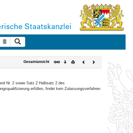
Suche ausführen
Suche zurücksetzen
Download
Drucken
Vorheriges
Nächstes
Gesamtansicht
Dokument
Dokument
und Nr. 2 sowie Satz 2 Halbsatz 2 des
squalifizierung erfüllen, findet kein Zulassungsverfahren