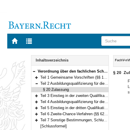
Zur
Zur
Startseite
Trefferliste
von
der
Navigation
BAYERN.RECHT
letzten
Inhalt
Inhaltsverzeichnis
FachV-nV
Suche
Verordnung über den fachlichen Schwerpunkt nichttechnischer Verwaltungsdienst in der Fachlaufbahn Verwaltung und Finanzen (Fachverordnung nichttechnischer Verwaltungsdienst – FachV-nVD) Vom 25. Oktober 2011 (GVBl. S. 553) BayRS 2038-3-1-7-I (§§ 1–67)
§ 20
Zu
Bereich reduzieren
Teil 1 Gemeinsame Vorschriften (§§ 1–19)
Bereich erweitern
F
Teil 2 Ausbildungsqualifizierung für die Ämter ab der zweiten Qualifikationsebene (§ 20)
L
Bereich reduzieren
§ 20 Zulassung
s
Teil 3 Einstieg in der zweiten Qualifikationsebene (§§ 21–36)
Bereich erweitern
Teil 4 Ausbildungsqualifizierung für die Ämter ab der dritten Qualifikationsebene (§§ 37–42)
Bereich erweitern
Teil 5 Einstieg in der dritten Qualifikationsebene (§§ 43–61)
Bereich erweitern
Teil 6 Zweite-Chance-Verfahren (§§ 62–64)
Bereich erweitern
Teil 7 Sonstige Bestimmungen, Schlussvorschriften (§§ 65–67)
Bereich erweitern
[Schlussformel]