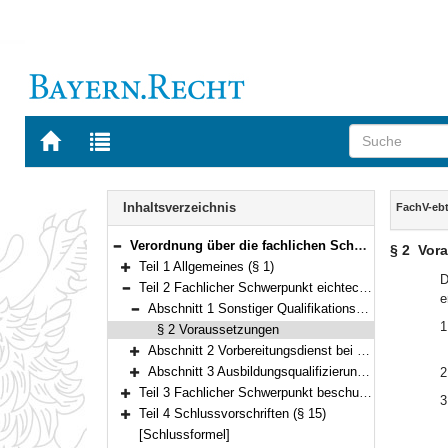
Zur
Zur
Startseite
Trefferliste
von
der
Navigation
BAYERN.RECHT
letzten
Inhalt
Inhaltsverzeichnis
FachV-eb
Suche
Verordnung über die fachlichen Schwerpunkte eichtechnischer und beschusstechnischer Dienst (FachV-ebtD) Vom 12. Dezember 2013 (GVBl. S. 676) BayRS 2038-3-6-4-W (§§ 1–15)
§ 2
Vor
Bereich reduzieren
Teil 1 Allgemeines (§ 1)
Bereich erweitern
D
Teil 2 Fachlicher Schwerpunkt eichtechnischer Dienst (§§ 2–13)
e
Bereich reduzieren
Abschnitt 1 Sonstiger Qualifikationserwerb für die erste Qualifikationsebene (§ 2)
Bereich reduzieren
1
§ 2 Voraussetzungen
Abschnitt 2 Vorbereitungsdienst bei Einstieg in der zweiten oder dritten Qualifikationsebene (§§ 3–12)
Bereich erweitern
Abschnitt 3 Ausbildungsqualifizierung (§ 13)
2
Bereich erweitern
Teil 3 Fachlicher Schwerpunkt beschusstechnischer Dienst (§ 14)
3
Bereich erweitern
Teil 4 Schlussvorschriften (§ 15)
Bereich erweitern
[Schlussformel]