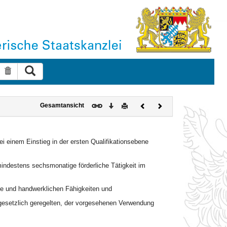
Suche ausführen
Suche zurücksetzen
Download
Drucken
Vorheriges
Nächstes
Gesamtansicht
Dokument
Dokument
ei einem Einstieg in der ersten Qualifikationsebene
mindestens sechsmonatige förderliche Tätigkeit im
se und handwerklichen Fähigkeiten und
gesetzlich geregelten, der vorgesehenen Verwendung