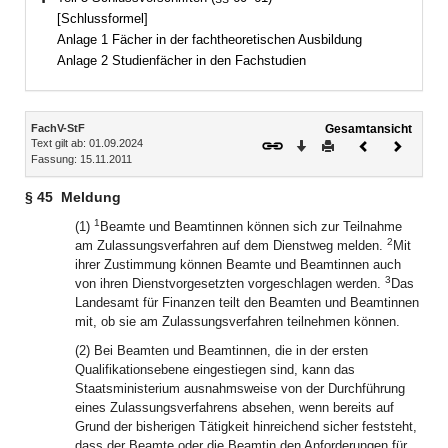
Bereich erweitern
[Schlussformel]
Anlage 1 Fächer in der fachtheoretischen Ausbildung
Anlage 2 Studienfächer in den Fachstudien
Inhalt
FachV-StF
Gesamtansicht
Text gilt ab: 01.09.2024
Download
Drucken
Vorheriges
Nächste
Fassung: 15.11.2011
Dokument
Dokume
§ 45
Meldung
1
(1)
Beamte und Beamtinnen können sich zur Teilnahme
2
am Zulassungsverfahren auf dem Dienstweg melden.
Mit
ihrer Zustimmung können Beamte und Beamtinnen auch
3
von ihren Dienstvorgesetzten vorgeschlagen werden.
Das
Landesamt für Finanzen teilt den Beamten und Beamtinnen
mit, ob sie am Zulassungsverfahren teilnehmen können.
(2) Bei Beamten und Beamtinnen, die in der ersten
Qualifikationsebene eingestiegen sind, kann das
Staatsministerium ausnahmsweise von der Durchführung
eines Zulassungsverfahrens absehen, wenn bereits auf
Grund der bisherigen Tätigkeit hinreichend sicher feststeht,
dass der Beamte oder die Beamtin den Anforderungen für