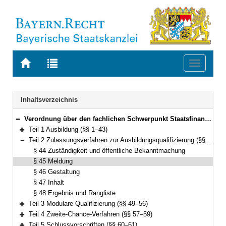
Zur
Zur
Toggle
Startseite
Trefferliste
navigati
von
der
BAYERN.RECHT
letzten
Navigation
Inhaltsverzeichnis
Suche
Verordnung über den fachlichen Schwerpunkt Staatsfinanz (Fachverordnung Staatsfinanz – FachV-StF) Vom 15. November 2011 (GVBl. S. 579) BayRS 2038-3-5-6-F (§§ 1–61)
Bereich reduzieren
Teil 1 Ausbildung (§§ 1–43)
Bereich erweitern
Teil 2 Zulassungsverfahren zur Ausbildungsqualifizierung (§§ 44–48)
Bereich reduzieren
§ 44 Zuständigkeit und öffentliche Bekanntmachung
§ 45 Meldung
§ 46 Gestaltung
§ 47 Inhalt
§ 48 Ergebnis und Rangliste
Teil 3 Modulare Qualifizierung (§§ 49–56)
Bereich erweitern
Teil 4 Zweite-Chance-Verfahren (§§ 57–59)
Bereich erweitern
Teil 5 Schlussvorschriften (§§ 60–61)