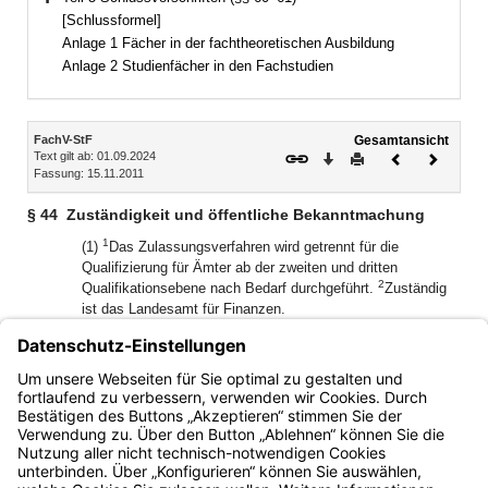
Bereich erweitern
[Schlussformel]
Anlage 1 Fächer in der fachtheoretischen Ausbildung
Anlage 2 Studienfächer in den Fachstudien
Inhalt
FachV-StF
Gesamtansicht
Text gilt ab: 01.09.2024
Download
Drucken
Vorheriges
Nächste
Fassung: 15.11.2011
Dokument
Dokume
§ 44
Zuständigkeit und öffentliche Bekanntmachung
1
(1)
Das Zulassungsverfahren wird getrennt für die
Qualifizierung für Ämter ab der zweiten und dritten
2
Qualifikationsebene nach Bedarf durchgeführt.
Zuständig
ist das Landesamt für Finanzen.
(2) Das Staatsministerium macht den Termin und die
Meldefristen für das Zulassungsverfahren durch
Veröffentlichung im Bayerischen Ministerialblatt rechtzeitig
bekannt.
Bayern.de