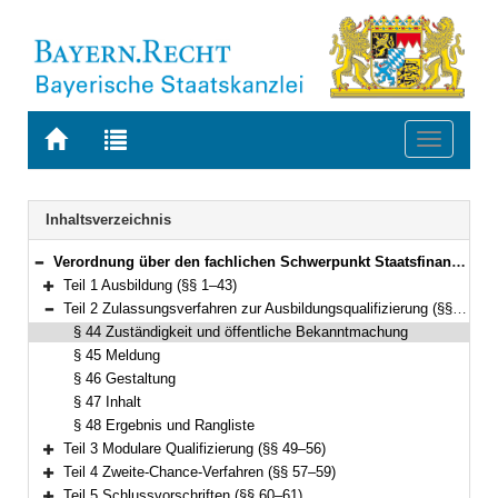
Zur
Zur
Toggle
Startseite
Trefferliste
navigati
von
der
BAYERN.RECHT
letzten
Navigation
Inhaltsverzeichnis
Suche
Verordnung über den fachlichen Schwerpunkt Staatsfinanz (Fachverordnung Staatsfinanz – FachV-StF) Vom 15. November 2011 (GVBl. S. 579) BayRS 2038-3-5-6-F (§§ 1–61)
Bereich reduzieren
Teil 1 Ausbildung (§§ 1–43)
Bereich erweitern
Teil 2 Zulassungsverfahren zur Ausbildungsqualifizierung (§§ 44–48)
Bereich reduzieren
§ 44 Zuständigkeit und öffentliche Bekanntmachung
§ 45 Meldung
§ 46 Gestaltung
§ 47 Inhalt
§ 48 Ergebnis und Rangliste
Teil 3 Modulare Qualifizierung (§§ 49–56)
Bereich erweitern
Teil 4 Zweite-Chance-Verfahren (§§ 57–59)
Bereich erweitern
Teil 5 Schlussvorschriften (§§ 60–61)