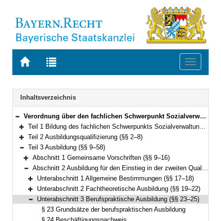
Zur
Zur
Toggle
Startseite
Trefferliste
navigati
von
der
BAYERN.RECHT
letzten
Navigation
Inhaltsverzeichnis
Suche
Verordnung über den fachlichen Schwerpunkt Sozialverwaltung (FachV-SozVerw) Vom 7. Januar 2013 (GVBl. S. 11) BayRS 2038-3-8-3-A (§§ 1–60)
Bereich reduzieren
Teil 1 Bildung des fachlichen Schwerpunkts Sozialverwaltung (§ 1)
Bereich erweitern
Teil 2 Ausbildungsqualifizierung (§§ 2–8)
Bereich erweitern
Teil 3 Ausbildung (§§ 9–58)
Bereich reduzieren
Abschnitt 1 Gemeinsame Vorschriften (§§ 9–16)
Bereich erweitern
Abschnitt 2 Ausbildung für den Einstieg in der zweiten Qualifikationsebene (§§ 17–37)
Bereich reduzieren
Unterabschnitt 1 Allgemeine Bestimmungen (§§ 17–18)
Bereich erweitern
Unterabschnitt 2 Fachtheoretische Ausbildung (§§ 19–22)
Bereich erweitern
Unterabschnitt 3 Berufspraktische Ausbildung (§§ 23–25)
Bereich reduzieren
§ 23 Grundsätze der berufspraktischen Ausbildung
§ 24 Beschäftigungsnachweis