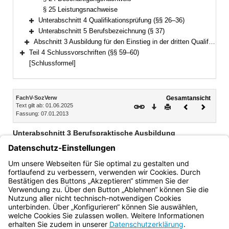
§ 25 Leistungsnachweise
Unterabschnitt 4 Qualifikationsprüfung (§§ 26–36)
Bereich erweitern
Unterabschnitt 5 Berufsbezeichnung (§ 37)
Bereich erweitern
Abschnitt 3 Ausbildung für den Einstieg in der dritten Qualifikationsebene (§§ 38–58)
Bereich erweitern
Teil 4 Schlussvorschriften (§§ 59–60)
Bereich erweitern
[Schlussformel]
Inhalt
FachV-SozVerw
Gesamtansicht
Text gilt ab: 01.06.2025
Download
Drucken
Vorheriges
Nächste
Fassung: 07.01.2013
Dokument
Dokume
Unterabschnitt 3 Berufspraktische Ausbildung
§ 23 Grundsätze der berufspraktischen Ausbildung
§ 24 Beschäftigungsnachweis
§ 25 Leistungsnachweise
Bayern.de
BayernPortal