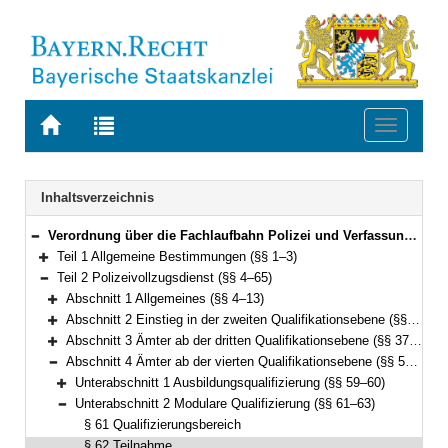
Zur
Zur
Toggle
Startseite
Trefferliste
navigati
von
der
BAYERN.RECHT
letzten
Navigation
Inhaltsverzeichnis
Suche
Verordnung über die Fachlaufbahn Polizei und Verfassungsschutz (FachV-Pol/VS) Vom 9. Dezember 2010 (GVBl. S. 821; 2011 S. 36) BayRS 2030-2-2-I (§§ 1–76)
Bereich reduzieren
Teil 1 Allgemeine Bestimmungen (§§ 1–3)
Bereich erweitern
Teil 2 Polizeivollzugsdienst (§§ 4–65)
Bereich reduzieren
Abschnitt 1 Allgemeines (§§ 4–13)
Bereich erweitern
Abschnitt 2 Einstieg in der zweiten Qualifikationsebene (§§ 14–36)
Bereich erweitern
Abschnitt 3 Ämter ab der dritten Qualifikationsebene (§§ 37–58)
Bereich erweitern
Abschnitt 4 Ämter ab der vierten Qualifikationsebene (§§ 59–65)
Bereich reduzieren
Unterabschnitt 1 Ausbildungsqualifizierung (§§ 59–60)
Bereich erweitern
Unterabschnitt 2 Modulare Qualifizierung (§§ 61–63)
Bereich reduzieren
§ 61 Qualifizierungsbereich
§ 62 Teilnahme