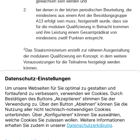
gewachsen sein werden und
2.
bei denen in der letzten periodischen Beurteilung, die
mindestens aus einem Amt der Besoldungsgruppe
A13 erfolgt sein muss, festgestellt wurde, dass sie
für die modulare Qualifizierung in Betracht kommen
und ihre Leistung einem Gesamtprädikat von
mindestens zwölf Punkten entspricht.
2
Das Staatsministerium erstellt zur näheren Ausgestaltung
der modularen Qualifizierung ein Konzept, in dem weitere
Voraussetzungen für die Teilnahme festgelegt werden
können.
1
(2)
Die Teilnahme an der modularen Qualifizierung wird
beendet, wenn die Voraussetzungen des Abs. 1 Satz 1
2
nicht mehr erfüllt werden.
Die Entscheidung trifft das
Staatsministerium.
Bayern.de
BayernPortal
Datenschutz