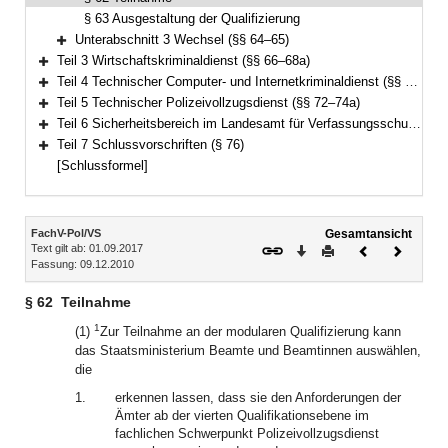
§ 63 Ausgestaltung der Qualifizierung
Unterabschnitt 3 Wechsel (§§ 64–65)
Bereich erweitern
Teil 3 Wirtschaftskriminaldienst (§§ 66–68a)
Bereich erweitern
Teil 4 Technischer Computer- und Internetkriminaldienst (§§ 69–71a)
Bereich erweitern
Teil 5 Technischer Polizeivollzugsdienst (§§ 72–74a)
Bereich erweitern
Teil 6 Sicherheitsbereich im Landesamt für Verfassungsschutz (§§ 75–75a)
Bereich erweitern
Teil 7 Schlussvorschriften (§ 76)
Bereich erweitern
[Schlussformel]
Inhalt
FachV-Pol/VS
Gesamtansicht
Text gilt ab: 01.09.2017
Download
Drucken
Vorheriges
Nächste
Fassung: 09.12.2010
Dokument
Dokume
§ 62
Teilnahme
1
(1)
Zur Teilnahme an der modularen Qualifizierung kann
das Staatsministerium Beamte und Beamtinnen auswählen,
die
1.
erkennen lassen, dass sie den Anforderungen der
Ämter ab der vierten Qualifikationsebene im
fachlichen Schwerpunkt Polizeivollzugsdienst