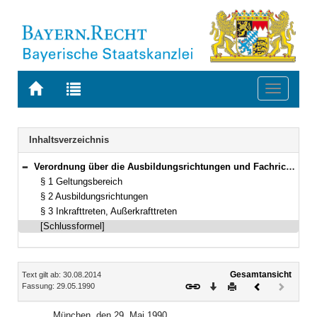
Zur
Zur
Toggle
Startseite
Trefferliste
navigati
von
der
BAYERN.RECHT
letzten
Navigation
Inhaltsverzeichnis
Suche
Verordnung über die Ausbildungsrichtungen und Fachrichtungen der Fachakademien Vom 29. Mai 1990 (GVBl. S. 196) BayRS 2236-9-2-K (§§ 1–3)
Bereich reduzieren
§ 1 Geltungsbereich
§ 2 Ausbildungsrichtungen
§ 3 Inkrafttreten, Außerkrafttreten
[Schlussformel]
Inhalt
Gesamtansicht
Text gilt ab: 30.08.2014
Download
Drucken
Vorheriges
Nächste
Fassung: 29.05.1990
Dokument
Dokume
(inaktiv)
München, den 29. Mai 1990