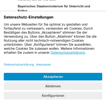
Bayerisches Staatsministerium für Unterricht und
Kultus
Hans Zehetmair, Staatsminister
Bayern.de
BayernPortal
Datenschutz
Impressum
Barrierefreiheit
Hilfe
Kontakt
Kontrastwechsel
Schriftgröße