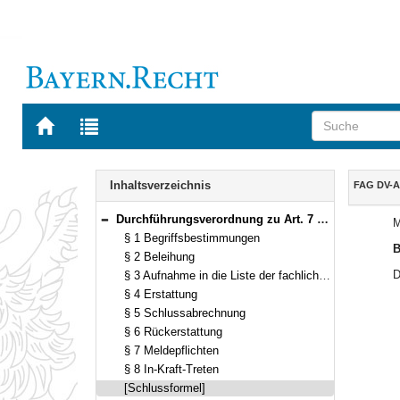
Zur
Zur
Startseite
Trefferliste
von
der
Navigation
BAYERN.RECHT
letzten
Inhalt
Inhaltsverzeichnis
FAG DV-Al
Suche
Durchführungsverordnung zu Art. 7 Abs. 4 Finanzausgleichsgesetz (Altlasten FAG-Durchführungsverordnung – FAG DV-Altlasten) Vom 10. Mai 2001 (GVBl. S. 265) BayRS 605-15-U (§§ 1–8)
M
Bereich reduzieren
§ 1 Begriffsbestimmungen
B
§ 2 Beleihung
D
§ 3 Aufnahme in die Liste der fachlich vordringlichsten Vorhaben
§ 4 Erstattung
§ 5 Schlussabrechnung
§ 6 Rückerstattung
§ 7 Meldepflichten
§ 8 In-Kraft-Treten
[Schlussformel]