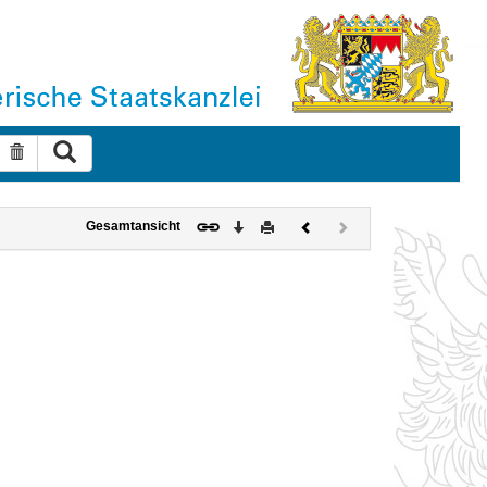
Suche ausführen
Suche zurücksetzen
Download
Drucken
Vorheriges
Nächstes
Gesamtansicht
Dokument
Dokument
(inaktiv)