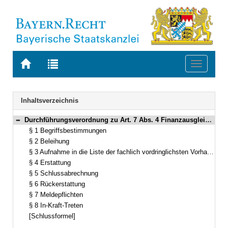
Zur
Zur
Toggle
Startseite
Trefferliste
navigati
von
der
BAYERN.RECHT
letzten
Navigation
Inhaltsverzeichnis
Suche
Durchführungsverordnung zu Art. 7 Abs. 4 Finanzausgleichsgesetz (Altlasten FAG-Durchführungsverordnung – FAG DV-Altlasten) Vom 10. Mai 2001 (GVBl. S. 265) BayRS 605-15-U (§§ 1–8)
Bereich reduzieren
§ 1 Begriffsbestimmungen
§ 2 Beleihung
§ 3 Aufnahme in die Liste der fachlich vordringlichsten Vorhaben
§ 4 Erstattung
§ 5 Schlussabrechnung
§ 6 Rückerstattung
§ 7 Meldepflichten
§ 8 In-Kraft-Treten
[Schlussformel]