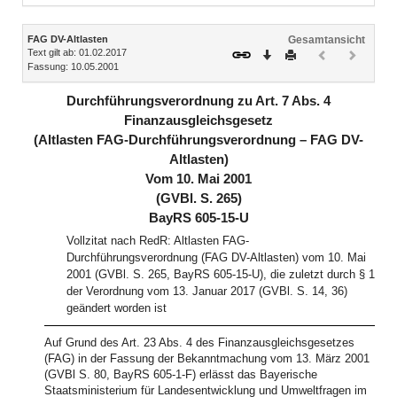
Inhalt
FAG DV-Altlasten
Gesamtansicht
Text gilt ab: 01.02.2017
Download
Drucken
Vorheriges
Nächste
Fassung: 10.05.2001
Dokument
Dokume
(inaktiv)
(inaktiv)
Durchführungsverordnung zu Art. 7 Abs. 4
Finanzausgleichsgesetz
(Altlasten FAG-Durchführungsverordnung – FAG DV-
Altlasten)
Vom 10. Mai 2001
(GVBl. S. 265)
BayRS 605-15-U
Vollzitat nach RedR: Altlasten FAG-
Durchführungsverordnung (FAG DV-Altlasten) vom 10. Mai
2001 (GVBl. S. 265, BayRS 605-15-U), die zuletzt durch § 1
der Verordnung vom 13. Januar 2017 (GVBl. S. 14, 36)
geändert worden ist
Auf Grund des Art. 23 Abs. 4 des Finanzausgleichsgesetzes
(FAG) in der Fassung der Bekanntmachung vom 13. März 2001
(GVBl S. 80, BayRS 605-1-F) erlässt das Bayerische
Staatsministerium für Landesentwicklung und Umweltfragen im