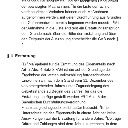
stehenden Haushaltsmittel und der fachlichen Dringlichkeit
2
der beantragten Maßnahmen.
In die Liste der fachlich
vordringlichsten Vorhaben können auch Maßnahmen
aufgenommen werden, mit deren Durchführung aus Gründen
3
der Gefahrenabwehr bereits begonnen werden musste.
Mit
der Aufnahme in die Liste entsteht ein Erstattungsanspruch
dem Grunde nach; über die Höhe der Erstattung und über
den Zeitpunkt der Auszahlung entscheidet die GAB nach §
4.
§ 4
Erstattung
1
(1)
Maßgebend für die Ermittlung des Eigenanteils nach
Art. 7 Abs. 4 Satz 2 FAG ist die auf der Grundlage der
Ergebnisse der letzten Volkszählung fortgeschriebene
Einwohnerzahl nach dem Stand vom 31. Dezember des
vorvorhergehenden Jahres unter Zugrundelegung des
Gebietsstands zu Beginn des Jahres, für das die
2
Erstattungsanträge gestellt werden.
§ 1 Abs. 5 der
Bayerischen Durchführungsverordnung
3
Finanzausgleichsgesetz bleibt außer Betracht.
Eine
Unterschreitung des Eigenanteils in einem Jahr hat keine
4
Auswirkungen auf die Erstattung für andere Jahre.
Beiträge
Dritter und Zahlungen sind dem Jahr zuzurechnen, in dem