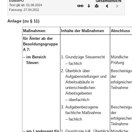
EStBAPO
Gesamtansicht
Text gilt ab: 01.08.2024
Download
Drucken
Vorheriges
Nächste
Fassung: 27.04.2011
Dokument
Dokume
(inaktiv)
Anlage (zu § 11)
Maßnahmen
Inhalte der Maßnahmen
Abschluss
für Ämter ab der
Besoldungsgruppe
A 7:
–
im Bereich
1.
Grundzüge Steuerrecht
Mündliche
Steuer:
Prüfung
– fachlich
2.
Überblick über
Bescheinigu
Aufgabenstellungen und
der
Arbeitsabläufe in
erfolgreiche
unterschiedlichen
Teilnahme
Arbeitsgebieten
– überfachlich
3.
Aufgabenbezogene
Bescheinigu
fachliche Maßnahme
der
erfolgreiche
– fachlich
Teilnahme
–
am Landesamt für
1.
Grundzüge IuK, Überblick
Mündliche