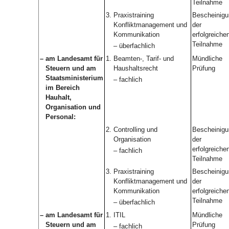
Teilnahme
3.
Praxistraining
Bescheinigu
Konfliktmanagement und
der
Kommunikation
erfolgreiche
Teilnahme
– überfachlich
–
am Landesamt für
1.
Beamten-, Tarif- und
Mündliche
Steuern und am
Haushaltsrecht
Prüfung
Staatsministerium
– fachlich
im Bereich
Hauhalt,
Organisation und
Personal:
2.
Controlling und
Bescheinigu
Organisation
der
erfolgreiche
– fachlich
Teilnahme
3.
Praxistraining
Bescheinigu
Konfliktmanagement und
der
Kommunikation
erfolgreiche
Teilnahme
– überfachlich
–
am Landesamt für
1.
ITIL
Mündliche
Steuern und am
Prüfung
– fachlich