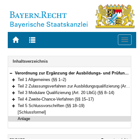
Zur
Zur
Toggl
Startseite
Trefferliste
naviga
von
der
BAYERN.RECHT
letzten
Navigation
Inhaltsverzeichnis
Suche
Verordnung zur Ergänzung der Ausbildungs- und Prüfungsordnung für die Steuerbeamten (Ergänzungsausbildungsverordnung Steuer – EStBAPO) Vom 27. April 2011 (GVBl. S. 220) BayRS 2030-2-13-F (§§ 1–19)
Bereich reduzieren
Teil 1 Allgemeines (§§ 1–2)
Bereich erweitern
Teil 2 Zulassungsverfahren zur Ausbildungsqualifizierung (Art. 37 LlbG) (§§ 3–7)
Bereich erweitern
Teil 3 Modulare Qualifizierung (Art. 20 LlbG) (§§ 8–14)
Bereich erweitern
Teil 4 Zweite-Chance-Verfahren (§§ 15–17)
Bereich erweitern
Teil 5 Schlussvorschriften (§§ 18–19)
Bereich erweitern
[Schlussformel]
Anlage
Inhalt