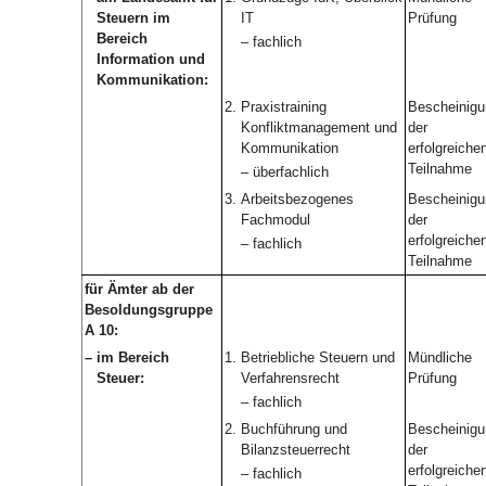
Steuern im
IT
Prüfung
Bereich
– fachlich
Information und
Kommunikation:
2.
Praxistraining
Bescheinigu
Konfliktmanagement und
der
Kommunikation
erfolgreiche
Teilnahme
– überfachlich
3.
Arbeitsbezogenes
Bescheinigu
Fachmodul
der
erfolgreiche
– fachlich
Teilnahme
für Ämter ab der
Besoldungsgruppe
A 10:
–
im Bereich
1.
Betriebliche Steuern und
Mündliche
Steuer:
Verfahrensrecht
Prüfung
– fachlich
2.
Buchführung und
Bescheinigu
Bilanzsteuerrecht
der
erfolgreiche
– fachlich