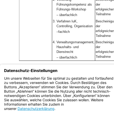
Führungskompetenz als
der
Führungs-Workshop
erfolgreiche
Teilnahme
– überfachlich
3.
Verfahren IuK,
Bescheinigu
Controlling, Organisation
der
erfolgreiche
–fachlich
Teilnahme
4.
Verwaltungsmanagement,
Bescheinigu
Haushalts- und
der
Dienstrecht
erfolgreiche
Teilnahme
– überfachlich
Bayern.de
BayernPortal
Datenschutz
Impressum
Barrierefreiheit
Hilfe