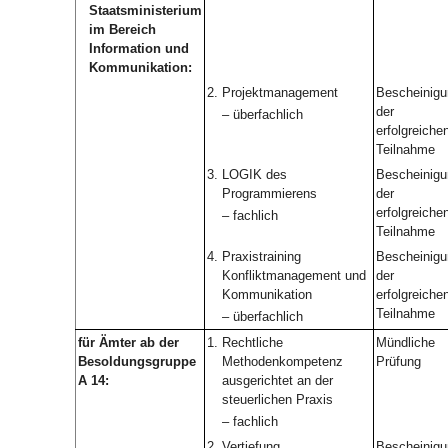
Staatsministerium
im Bereich
Information und
Kommunikation:
2.
Projektmanagement
Bescheinigu
der
– überfachlich
erfolgreiche
Teilnahme
3.
LOGIK des
Bescheinigu
Programmierens
der
erfolgreiche
– fachlich
Teilnahme
4.
Praxistraining
Bescheinigu
Konfliktmanagement und
der
Kommunikation
erfolgreiche
Teilnahme
– überfachlich
für Ämter ab der
1.
Rechtliche
Mündliche
Besoldungsgruppe
Methodenkompetenz
Prüfung
A 14:
ausgerichtet an der
steuerlichen Praxis
– fachlich
2.
Vertiefung
Bescheinigu