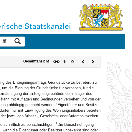
Suche ausführen
Suche zurücksetzen
Download
Drucken
Vorheriges
Nächstes
Gesamtansicht
Dokument
Dokument
ung des Enteignungsantrags Grundstücke zu betreten, zu
 um die Eignung der Grundstücke für Vorhaben, für die
 Ermächtigung der Enteignungsbehörde dem Träger des
ie kann mit Auflagen und Bedingungen versehen und von der
4
digung abhängig gemacht werden.
Eigentümer und Besitzer
ürfen nur mit Einwilligung des Wohnungsinhabers betreten
der jeweiligen Arbeits-, Geschäfts- oder Aufenthaltszeiten.
2
 schriftlich zu benachrichtigen.
Die Benachrichtigung
, wenn die Eigentümer oder Besitzer unbekannt sind oder