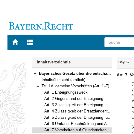
Zur
Zur
Startseite
Trefferliste
von
der
Navigation
BAYERN.RECHT
letzten
Inhalt
Inhaltsverzeichnis
BayEG
Suche
Bayerisches Gesetz über die entschädigungspflichtige Enteignung (BayEG) In der Fassung der Bekanntmachung vom 25. Juli 1978 (BayRS III S. 601) BayRS 2141-1-B (Art. 1–54)
Art. 7
V
Bereich reduzieren
Inhaltsübersicht (amtlich)
(
Teil I Allgemeine Vorschriften (Art. 1–7)
v
Bereich reduzieren
Art. 1 Enteignungszweck
e
Art. 2 Gegenstand der Enteignung
V
Art. 3 Zulässigkeit der Enteignung
L
Art. 4 Zulässigkeit der Ersatzlandenteignung
h
Art. 5 Zulässigkeit der Enteignung für den Ersatz entzogener Rechte
w
Art. 6 Umfang, Beschränkung und Ausdehnung der Enteignung
(
Art. 7 Vorarbeiten auf Grundstücken
k