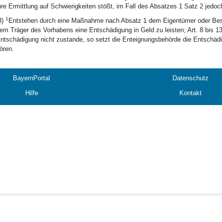
hre Ermittlung auf Schwierigkeiten stößt, im Fall des Absatzes 1 Satz 2 jed
1
3)
Entstehen durch eine Maßnahme nach Absatz 1 dem Eigentümer oder Besit
em Träger des Vorhabens eine Entschädigung in Geld zu leisten; Art. 8 bis 
ntschädigung nicht zustande, so setzt die Enteignungsbehörde die Entschädig
ören.
BayernPortal
Datenschutz
Hilfe
Kontakt