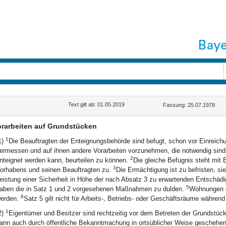
Text gilt ab: 01.05.2019
Fassung: 25.07.1978
orarbeiten auf Grundstücken
1
1)
Die Beauftragten der Enteignungsbehörde sind befugt, schon vor Einreich
ermessen und auf ihnen andere Vorarbeiten vorzunehmen, die notwendig sind,
2
nteignet werden kann, beurteilen zu können.
Die gleiche Befugnis steht mit
3
orhabens und seinen Beauftragten zu.
Die Ermächtigung ist zu befristen, s
eistung einer Sicherheit in Höhe der nach Absatz 3 zu erwartenden Entschä
5
aben die in Satz 1 und 2 vorgesehenen Maßnahmen zu dulden.
Wohnungen d
6
erden.
Satz 5 gilt nicht für Arbeits-, Betriebs- oder Geschäftsräume während 
1
2)
Eigentümer und Besitzer sind rechtzeitig vor dem Betreten der Grundstücke
ann auch durch öffentliche Bekanntmachung in ortsüblicher Weise geschehen