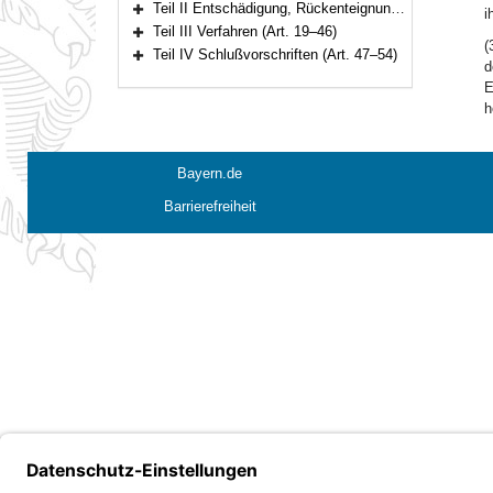
Teil II Entschädigung, Rückenteignung und Härteausgleich (Art. 8–18)
i
Bereich erweitern
Teil III Verfahren (Art. 19–46)
Bereich erweitern
(
Teil IV Schlußvorschriften (Art. 47–54)
d
Bereich erweitern
E
h
Bayern.de
Barrierefreiheit