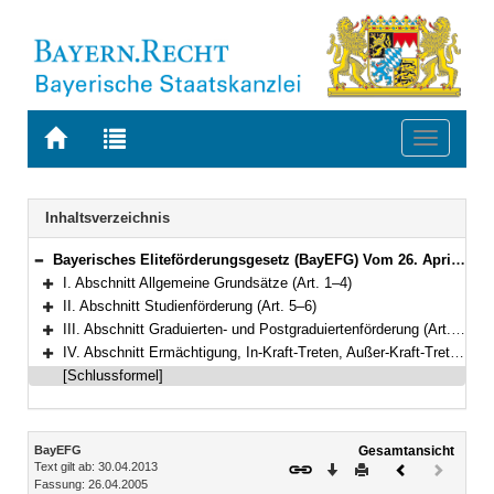
Zur
Zur
Toggle
Startseite
Trefferliste
navigati
von
der
BAYERN.RECHT
letzten
Navigation
Inhaltsverzeichnis
Suche
Bayerisches Eliteförderungsgesetz (BayEFG) Vom 26. April 2005 (GVBl. S. 104) BayRS 2230-2-3-WK (Art. 1–11)
Bereich reduzieren
I. Abschnitt Allgemeine Grundsätze (Art. 1–4)
Bereich erweitern
II. Abschnitt Studienförderung (Art. 5–6)
Bereich erweitern
III. Abschnitt Graduierten- und Postgraduiertenförderung (Art. 7–8)
Bereich erweitern
IV. Abschnitt Ermächtigung, In-Kraft-Treten, Außer-Kraft-Treten, Übergangsvorschriften (Art. 9–11)
Bereich erweitern
[Schlussformel]
Inhalt
BayEFG
Gesamtansicht
Text gilt ab: 30.04.2013
Download
Drucken
Vorheriges
Nächste
Fassung: 26.04.2005
Dokument
Dokume