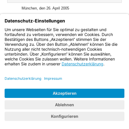
(inaktiv)
München, den 26. April 2005
Der Bayerische Ministerpräsident
Dr. Edmund Stoiber
Bayern.de
BayernPortal
Datenschutz
Impressum
Barrierefreiheit
Hilfe
Kontakt
Kontrastwechsel
Schriftgröße