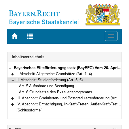
Zur
Zur
Toggle
Startseite
Trefferliste
navigati
von
der
BAYERN.RECHT
letzten
Navigation
Inhaltsverzeichnis
Suche
Bayerisches Eliteförderungsgesetz (BayEFG) Vom 26. April 2005 (GVBl. S. 104) BayRS 2230-2-3-WK (Art. 1–11)
Bereich reduzieren
I. Abschnitt Allgemeine Grundsätze (Art. 1–4)
Bereich erweitern
II. Abschnitt Studienförderung (Art. 5–6)
Bereich reduzieren
Art. 5 Aufnahme und Beendigung
Art. 6 Grundsätze des Exzellenzprogramms
III. Abschnitt Graduierten- und Postgraduiertenförderung (Art. 7–8)
Bereich erweitern
IV. Abschnitt Ermächtigung, In-Kraft-Treten, Außer-Kraft-Treten, Übergangsvorschriften (Art. 9–11)
Bereich erweitern
[Schlussformel]
Inhalt