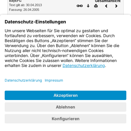
BayEFG
Gesamtansicht
Text gilt ab: 30.04.2013
Download
Drucken
Vorheriges
Nächste
Fassung: 26.04.2005
Dokument
Dokume
II. Abschnitt Studienförderung
Art. 5 Aufnahme und Beendigung
Art. 6 Grundsätze des Exzellenzprogramms
Bayern.de
BayernPortal
Datenschutz
Impressum
Barrierefreiheit
Hilfe
Kontakt
Kontrastwechsel
Schriftgröße