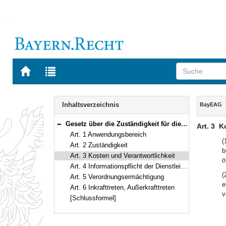
Zur
Zur
Startseite
Trefferliste
von
der
Navigation
BAYERN.RECHT
letzten
Inhalt
Inhaltsverzeichnis
BayEAG
Suche
Gesetz über die Zuständigkeit für die Aufgaben des Einheitlichen Ansprechpartners im Freistaat Bayern (Bayerisches EA-Gesetz – BayEAG) Vom 22. Dezember 2009 (GVBl. S. 626) BayRS 200-6-W (Art. 1–6)
Art. 3
Ko
Bereich reduzieren
Art. 1 Anwendungsbereich
(
Art. 2 Zuständigkeit
b
Art. 3 Kosten und Verantwortlichkeit
ö
Art. 4 Informationspflicht der Dienstleistungserbringer
(
Art. 5 Verordnungsermächtigung
e
Art. 6 Inkrafttreten, Außerkrafttreten
v
[Schlussformel]