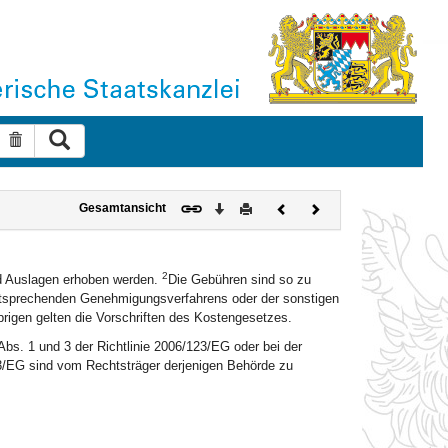
Suche ausführen
Suche zurücksetzen
Download
Drucken
Vorheriges
Nächstes
Gesamtansicht
Dokument
Dokument
2
nd Auslagen erhoben werden.
Die Gebühren sind so zu
tsprechenden Genehmigungsverfahrens oder der sonstigen
rigen gelten die Vorschriften des Kostengesetzes.
 Abs. 1 und 3 der Richtlinie 2006/123/EG oder bei der
23/EG sind vom Rechtsträger derjenigen Behörde zu