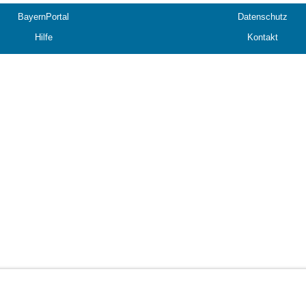
BayernPortal
Datenschutz
Hilfe
Kontakt