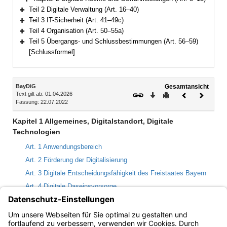
Bereich erweitern
Teil 2 Digitale Verwaltung (Art. 16–40)
Bereich erweitern
Teil 3 IT-Sicherheit (Art. 41–49c)
Bereich erweitern
Teil 4 Organisation (Art. 50–55a)
Bereich erweitern
Teil 5 Übergangs- und Schlussbestimmungen (Art. 56–59)
Bereich erweitern
[Schlussformel]
Inhalt
BayDiG
Gesamtansicht
Text gilt ab: 01.04.2026
Download
Drucken
Vorheriges
Nächste
Fassung: 22.07.2022
Dokument
Dokume
Kapitel 1 Allgemeines, Digitalstandort, Digitale
Technologien
Art. 1 Anwendungsbereich
Art. 2 Förderung der Digitalisierung
Art. 3 Digitale Entscheidungsfähigkeit des Freistaates Bayern
Art. 4 Digitale Daseinsvorsorge
Art. 5 Digitalisierung von Staat und Verwaltung
Art. 6 Nachhaltigkeit
Art. 7 Personal und Qualifizierung