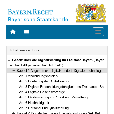
Zur
Zur
Toggle
Startseite
Trefferliste
navigati
von
der
BAYERN.RECHT
letzten
Navigation
Inhaltsverzeichnis
Suche
Gesetz über die Digitalisierung im Freistaat Bayern (Bayerisches Digitalgesetz – BayDiG) Vom 22. Juli 2022 (GVBl. S. 374) BayRS 206-1-D (Art. 1–59)
Bereich reduzieren
Teil 1 Allgemeiner Teil (Art. 1–15)
Bereich reduzieren
Kapitel 1 Allgemeines, Digitalstandort, Digitale Technologien (Art. 1–7)
Bereich reduzieren
Art. 1 Anwendungsbereich
Art. 2 Förderung der Digitalisierung
Art. 3 Digitale Entscheidungsfähigkeit des Freistaates Bayern
Art. 4 Digitale Daseinsvorsorge
Art. 5 Digitalisierung von Staat und Verwaltung
Art. 6 Nachhaltigkeit
Art. 7 Personal und Qualifizierung
Kapitel 2 Digitale Rechte und Gewährleistungen (Art. 8–15)