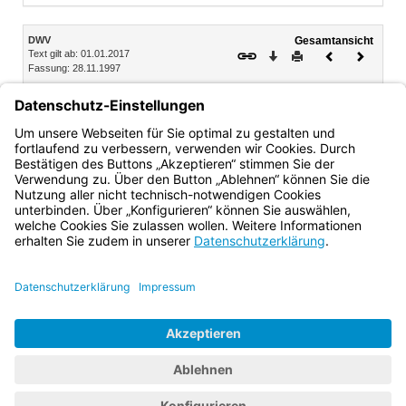
Inhalt
DWV
Gesamtansicht
Text gilt ab: 01.01.2017
Download
Drucken
Vorheriges
Nächste
Fassung: 28.11.1997
Dokument
Dokume
V. Schlußvorschriften
§ 14 Übergangsregelung
§ 15 Inkrafttreten
Bayern.de
BayernPortal
Datenschutz
Impressum
Barrierefreiheit
Hilfe
Kontakt
Kontrastwechsel
Schriftgröße