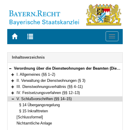
Zur
Zur
Toggle
Startseite
Trefferliste
navigati
von
der
BAYERN.RECHT
letzten
Navigation
Inhaltsverzeichnis
Suche
Verordnung über die Dienstwohnungen der Beamten (Dienstwohnungsverordnung – DWV –) Vom 28. November 1997 (GVBl. S. 866) BayRS 2030-2-30-F (§§ 1–15)
Bereich reduzieren
I. Allgemeines (§§ 1–2)
Bereich erweitern
II. Verwaltung der Dienstwohnungen (§ 3)
Bereich erweitern
III. Dienstwohnungsverhältnis (§§ 4–11)
Bereich erweitern
IV. Festsetzungsverfahren (§§ 12–13)
Bereich erweitern
V. Schlußvorschriften (§§ 14–15)
Bereich reduzieren
§ 14 Übergangsregelung
§ 15 Inkrafttreten
[Schlussformel]
Nichtamtliche Anlage