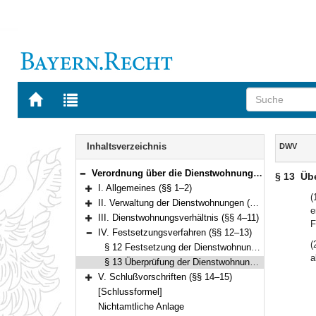
Zur
Zur
Startseite
Trefferliste
von
der
Navigation
BAYERN.RECHT
letzten
Inhalt
Inhaltsverzeichnis
DWV
Suche
Verordnung über die Dienstwohnungen der Beamten (Dienstwohnungsverordnung – DWV –) Vom 28. November 1997 (GVBl. S. 866) BayRS 2030-2-30-F (§§ 1–15)
§ 13
Üb
Bereich reduzieren
I. Allgemeines (§§ 1–2)
Bereich erweitern
(
II. Verwaltung der Dienstwohnungen (§ 3)
e
Bereich erweitern
III. Dienstwohnungsverhältnis (§§ 4–11)
F
Bereich erweitern
IV. Festsetzungsverfahren (§§ 12–13)
Bereich reduzieren
(
§ 12 Festsetzung der Dienstwohnungsvergütung
a
§ 13 Überprüfung der Dienstwohnungsvergütung
V. Schlußvorschriften (§§ 14–15)
Bereich erweitern
[Schlussformel]
Nichtamtliche Anlage