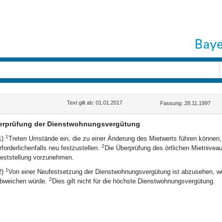
Text gilt ab: 01.01.2017
Fassung: 28.11.1997
erprüfung der Dienstwohnungsvergütung
1
1)
Treten Umstände ein, die zu einer Änderung des Mietwerts führen können, 
2
rforderlichenfalls neu festzustellen.
Die Überprüfung des örtlichen Mietniveaus
eststellung vorzunehmen.
1
2)
Von einer Neufestsetzung der Dienstwohnungsvergütung ist abzusehen, we
2
bweichen würde.
Dies gilt nicht für die höchste Dienstwohnungsvergütung.