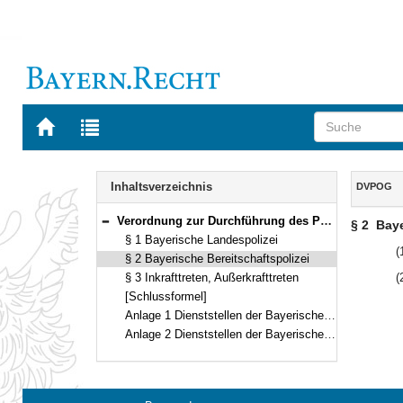
Zur
Zur
Startseite
Trefferliste
von
der
Navigation
BAYERN.RECHT
letzten
Inhalt
Inhaltsverzeichnis
DVPOG
Suche
Verordnung zur Durchführung des Polizeiorganisationsgesetzes (DVPOG) Vom 10. März 1998 (GVBl. S. 136) BayRS 2012-2-1-1-I (§§ 1–3)
§ 2
Baye
Bereich reduzieren
§ 1 Bayerische Landespolizei
(
§ 2 Bayerische Bereitschaftspolizei
§ 3 Inkrafttreten, Außerkrafttreten
(
[Schlussformel]
Anlage 1 Dienststellen der Bayerischen Landespolizei
Anlage 2 Dienststellen der Bayerischen Bereitschaftspolizei