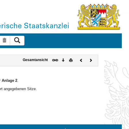
Suche ausführen
Suche zurücksetzen
Download
Drucken
Vorheriges
Nächstes
Gesamtansicht
Dokument
Dokument
r
Anlage 2
.
ort angegebenen Sitze.