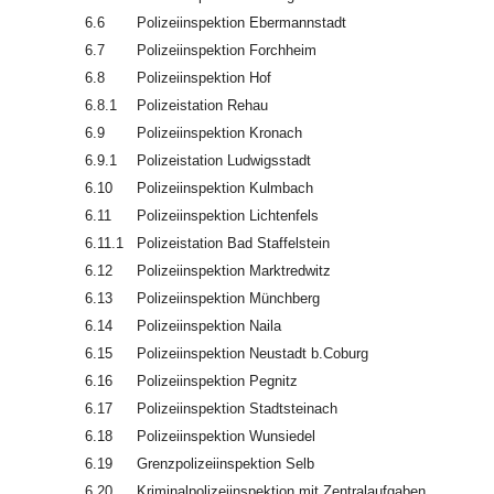
6.6
Polizeiinspektion Ebermannstadt
6.7
Polizeiinspektion Forchheim
6.8
Polizeiinspektion Hof
6.8.1
Polizeistation Rehau
6.9
Polizeiinspektion Kronach
6.9.1
Polizeistation Ludwigsstadt
6.10
Polizeiinspektion Kulmbach
6.11
Polizeiinspektion Lichtenfels
6.11.1
Polizeistation Bad Staffelstein
6.12
Polizeiinspektion Marktredwitz
6.13
Polizeiinspektion Münchberg
6.14
Polizeiinspektion Naila
6.15
Polizeiinspektion Neustadt b.Coburg
6.16
Polizeiinspektion Pegnitz
6.17
Polizeiinspektion Stadtsteinach
6.18
Polizeiinspektion Wunsiedel
6.19
Grenzpolizeiinspektion Selb
6.20
Kriminalpolizeiinspektion mit Zentralaufgaben