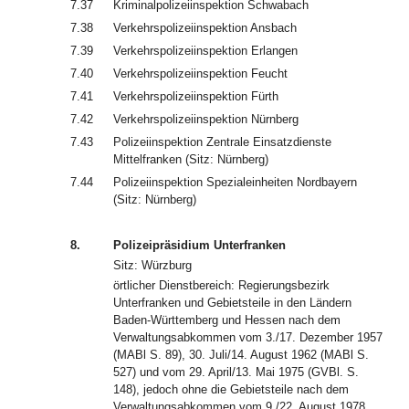
7.37
Kriminalpolizeiinspektion Schwabach
7.38
Verkehrspolizeiinspektion Ansbach
7.39
Verkehrspolizeiinspektion Erlangen
7.40
Verkehrspolizeiinspektion Feucht
7.41
Verkehrspolizeiinspektion Fürth
7.42
Verkehrspolizeiinspektion Nürnberg
7.43
Polizeiinspektion Zentrale Einsatzdienste
Mittelfranken (Sitz: Nürnberg)
7.44
Polizeiinspektion Spezialeinheiten Nordbayern
(Sitz: Nürnberg)
8.
Polizeipräsidium Unterfranken
Sitz: Würzburg
örtlicher Dienstbereich: Regierungsbezirk
Unterfranken und Gebietsteile in den Ländern
Baden-Württemberg und Hessen nach dem
Verwaltungsabkommen vom 3./17. Dezember 1957
(MABl S. 89), 30. Juli/14. August 1962 (MABl S.
527) und vom 29. April/13. Mai 1975 (GVBl. S.
148), jedoch ohne die Gebietsteile nach dem
Verwaltungsabkommen vom 9./22. August 1978