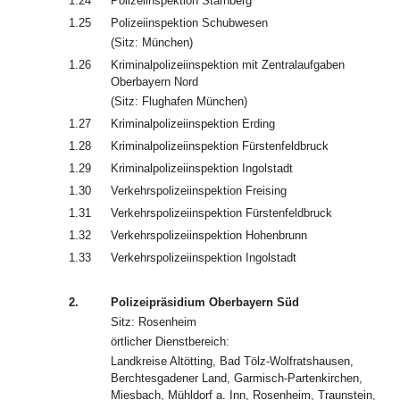
1.24
Polizeiinspektion Starnberg
1.25
Polizeiinspektion Schubwesen
(Sitz: München)
1.26
Kriminalpolizeiinspektion mit Zentralaufgaben
Oberbayern Nord
(Sitz: Flughafen München)
1.27
Kriminalpolizeiinspektion Erding
1.28
Kriminalpolizeiinspektion Fürstenfeldbruck
1.29
Kriminalpolizeiinspektion Ingolstadt
1.30
Verkehrspolizeiinspektion Freising
1.31
Verkehrspolizeiinspektion Fürstenfeldbruck
1.32
Verkehrspolizeiinspektion Hohenbrunn
1.33
Verkehrspolizeiinspektion Ingolstadt
2.
Polizeipräsidium Oberbayern Süd
Sitz: Rosenheim
örtlicher Dienstbereich:
Landkreise Altötting, Bad Tölz-Wolfratshausen,
Berchtesgadener Land, Garmisch-Partenkirchen,
Miesbach, Mühldorf a. Inn, Rosenheim, Traunstein,