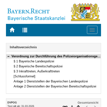
Zur
Zur
Toggle
Startseite
Trefferliste
navigati
von
der
BAYERN.RECHT
letzten
Navigation
Inhaltsverzeichnis
Suche
Verordnung zur Durchführung des Polizeiorganisationsgesetzes (DVPOG) Vom 10. März 1998 (GVBl. S. 136) BayRS 2012-2-1-1-I (§§ 1–3)
Bereich reduzieren
§ 1 Bayerische Landespolizei
§ 2 Bayerische Bereitschaftspolizei
§ 3 Inkrafttreten, Außerkrafttreten
[Schlussformel]
Anlage 1 Dienststellen der Bayerischen Landespolizei
Anlage 2 Dienststellen der Bayerischen Bereitschaftspolizei
Inhalt
DVPOG
Gesamtansicht
Text gilt ab: 31.03.2026
Download
Drucken
Vorheriges
Nächste