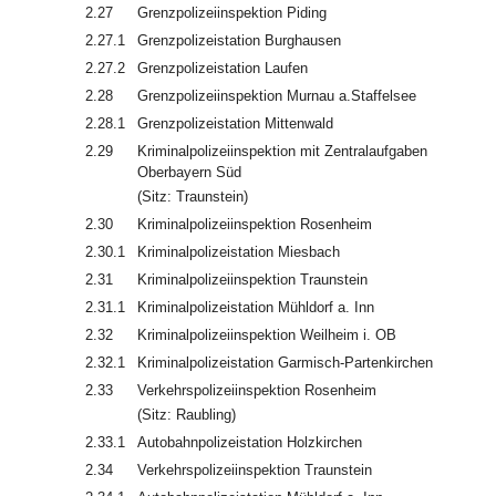
2.27
Grenzpolizeiinspektion Piding
2.27.1
Grenzpolizeistation Burghausen
2.27.2
Grenzpolizeistation Laufen
2.28
Grenzpolizeiinspektion Murnau a.Staffelsee
2.28.1
Grenzpolizeistation Mittenwald
2.29
Kriminalpolizeiinspektion mit Zentralaufgaben
Oberbayern Süd
(Sitz: Traunstein)
2.30
Kriminalpolizeiinspektion Rosenheim
2.30.1
Kriminalpolizeistation Miesbach
2.31
Kriminalpolizeiinspektion Traunstein
2.31.1
Kriminalpolizeistation Mühldorf a. Inn
2.32
Kriminalpolizeiinspektion Weilheim i. OB
2.32.1
Kriminalpolizeistation Garmisch-Partenkirchen
2.33
Verkehrspolizeiinspektion Rosenheim
(Sitz: Raubling)
2.33.1
Autobahnpolizeistation Holzkirchen
2.34
Verkehrspolizeiinspektion Traunstein