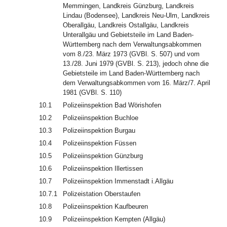
Memmingen, Landkreis Günzburg, Landkreis
Lindau (Bodensee), Landkreis Neu-Ulm, Landkreis
Oberallgäu, Landkreis Ostallgäu, Landkreis
Unterallgäu und Gebietsteile im Land Baden-
Württemberg nach dem Verwaltungsabkommen
vom 8./23. März 1973 (GVBl. S. 507) und vom
13./28. Juni 1979 (GVBl. S. 213), jedoch ohne die
Gebietsteile im Land Baden-Württemberg nach
dem Verwaltungsabkommen vom 16. März/7. April
1981 (GVBl. S. 110)
10.1
Polizeiinspektion Bad Wörishofen
10.2
Polizeiinspektion Buchloe
10.3
Polizeiinspektion Burgau
10.4
Polizeiinspektion Füssen
10.5
Polizeiinspektion Günzburg
10.6
Polizeiinspektion Illertissen
10.7
Polizeiinspektion Immenstadt i.Allgäu
10.7.1
Polizeistation Oberstaufen
10.8
Polizeiinspektion Kaufbeuren
10.9
Polizeiinspektion Kempten (Allgäu)