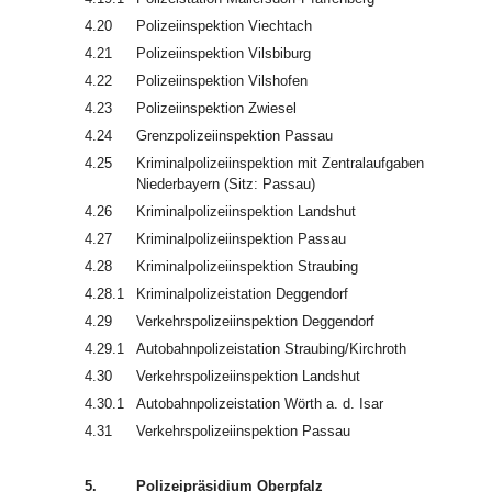
4.20
Polizeiinspektion Viechtach
4.21
Polizeiinspektion Vilsbiburg
4.22
Polizeiinspektion Vilshofen
4.23
Polizeiinspektion Zwiesel
4.24
Grenzpolizeiinspektion Passau
4.25
Kriminalpolizeiinspektion mit Zentralaufgaben
Niederbayern (Sitz: Passau)
4.26
Kriminalpolizeiinspektion Landshut
4.27
Kriminalpolizeiinspektion Passau
4.28
Kriminalpolizeiinspektion Straubing
4.28.1
Kriminalpolizeistation Deggendorf
4.29
Verkehrspolizeiinspektion Deggendorf
4.29.1
Autobahnpolizeistation Straubing/Kirchroth
4.30
Verkehrspolizeiinspektion Landshut
4.30.1
Autobahnpolizeistation Wörth a. d. Isar
4.31
Verkehrspolizeiinspektion Passau
5.
Polizeipräsidium Oberpfalz