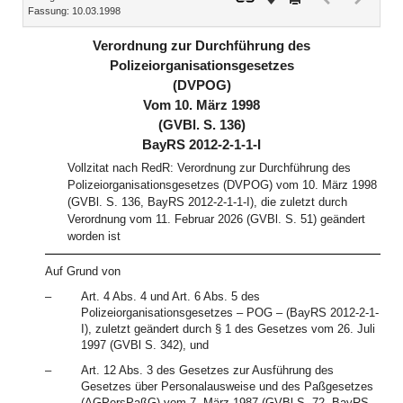
Fassung: 10.03.1998
Dokument
Dokume
(inaktiv)
(inaktiv)
Verordnung zur Durchführung des
Polizeiorganisationsgesetzes
(DVPOG)
Vom 10. März 1998
(GVBl. S. 136)
BayRS 2012-2-1-1-I
Vollzitat nach RedR: Verordnung zur Durchführung des
Polizeiorganisationsgesetzes (DVPOG) vom 10. März 1998
(GVBl. S. 136, BayRS 2012-2-1-1-I), die zuletzt durch
Verordnung vom 11. Februar 2026 (GVBl. S. 51) geändert
worden ist
Auf Grund von
–
Art. 4 Abs. 4 und Art. 6 Abs. 5 des
Polizeiorganisationsgesetzes – POG – (BayRS 2012-2-1-
I), zuletzt geändert durch § 1 des Gesetzes vom 26. Juli
1997 (GVBl S. 342), und
–
Art. 12 Abs. 3 des Gesetzes zur Ausführung des
Gesetzes über Personalausweise und des Paßgesetzes
(AGPersPaßG) vom 7. März 1987 (GVBl S. 72, BayRS