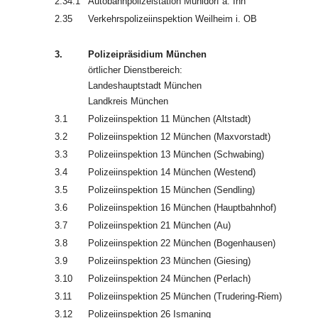
2.34.1
Autobahnpolizeistation Mühldorf a. Inn
2.35
Verkehrspolizeiinspektion Weilheim i. OB
3.
Polizeipräsidium München
örtlicher Dienstbereich:
Landeshauptstadt München
Landkreis München
3.1
Polizeiinspektion 11 München (Altstadt)
3.2
Polizeiinspektion 12 München (Maxvorstadt)
3.3
Polizeiinspektion 13 München (Schwabing)
3.4
Polizeiinspektion 14 München (Westend)
3.5
Polizeiinspektion 15 München (Sendling)
3.6
Polizeiinspektion 16 München (Hauptbahnhof)
3.7
Polizeiinspektion 21 München (Au)
3.8
Polizeiinspektion 22 München (Bogenhausen)
3.9
Polizeiinspektion 23 München (Giesing)
3.10
Polizeiinspektion 24 München (Perlach)
3.11
Polizeiinspektion 25 München (Trudering-Riem)
3.12
Polizeiinspektion 26 Ismaning