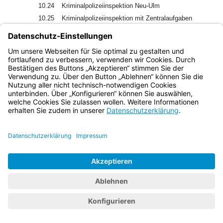
10.24
Kriminalpolizeiinspektion Neu-Ulm
10.25
Kriminalpolizeiinspektion mit Zentralaufgaben
Schwaben Süd/West (Sitz: Neu-Ulm)
10.26
Verkehrspolizeiinspektion Kempten (Allgäu)
10.27
Verkehrspolizeiinspektion Günzburg
10.27.1
Autobahnpolizeistation Memmingen
Anlage 2
Dienststellen der Bayerischen Bereitschaftspolizei
Bezeichnung der Dienststelle
Sitz der
Dienststelle
1
2
3
1.
Polizeipräsidium der Bayerischen
Bamberg
Bereitschaftspolizei
1.1
I.
Bereitschaftspolizeiabteilung
München
1.2
II.
Bereitschaftspolizeiabteilung
Eichstätt
1.3
III.
Bereitschaftspolizeiabteilung
Würzburg
1.4
IV.
Bereitschaftspolizeiabteilung
Nürnberg
1.5
V.
Bereitschaftspolizeiabteilung
Königsbrunn