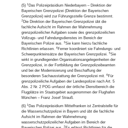
1
(5)
Das Polizeipräsidium Niederbayern – Direktion der
Bayerischen Grenzpolizei (Direktion der Bayerischen
Grenzpolizei) wird zur Führungsstelle Grenze bestimmt.
2
Die Direktion der Bayerischen Grenzpolizei übt die
fachliche Aufsicht im Rahmen der Wahrnehmung
grenzpolizeilicher Aufgaben sowie des grenzpolizeilichen
Vollzugs- und Fahndungsdienstes im Bereich der
3
Bayerischen Polizei aus.
Sie kann hierzu fachliche
4
Richtlinien erlassen.
Ferner koordiniert sie Fahndungs- und
5
Schwerpunkteinsätze der Bayerischen Grenzpolizei.
Sie
wirkt in grundlegenden Organisationsangelegenheiten der
Grenzpolizei, in der Fortbildung der Grenzpolizeibeamten
und bei der Modernisierung und Beschaffung der
6
besonderen Sachausstattung der Grenzpolizei mit.
Für
grenzpolizeiliche Aufgaben der Landespolizei nach Art. 5
Abs. 2 Nr. 2 POG umfasst der örtliche Dienstbereich die
Flugplätze im Staatsgebiet ausgenommen der Flughafen
München – Franz Josef Strauß.
1
(6)
Das Polizeipräsidium Mittelfranken ist Zentralstelle für
die Wasserschutzpolizei in Bayern und übt die fachliche
Aufsicht im Rahmen der Wahrnehmung
wasserschutzpolizeilicher Aufgaben im Bereich der
2
Bayerischen Polizei aus.
Es erlässt Richtlinien für die