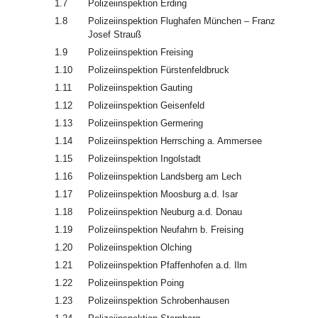
1.7
Polizeiinspektion Erding
1.8
Polizeiinspektion Flughafen München – Franz
Josef Strauß
1.9
Polizeiinspektion Freising
1.10
Polizeiinspektion Fürstenfeldbruck
1.11
Polizeiinspektion Gauting
1.12
Polizeiinspektion Geisenfeld
1.13
Polizeiinspektion Germering
1.14
Polizeiinspektion Herrsching a. Ammersee
1.15
Polizeiinspektion Ingolstadt
1.16
Polizeiinspektion Landsberg am Lech
1.17
Polizeiinspektion Moosburg a.d. Isar
1.18
Polizeiinspektion Neuburg a.d. Donau
1.19
Polizeiinspektion Neufahrn b. Freising
1.20
Polizeiinspektion Olching
1.21
Polizeiinspektion Pfaffenhofen a.d. Ilm
1.22
Polizeiinspektion Poing
1.23
Polizeiinspektion Schrobenhausen