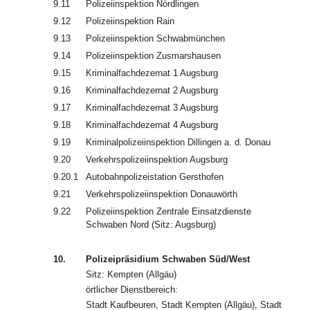
9.11
Polizeiinspektion Nördlingen
9.12
Polizeiinspektion Rain
9.13
Polizeiinspektion Schwabmünchen
9.14
Polizeiinspektion Zusmarshausen
9.15
Kriminalfachdezernat 1 Augsburg
9.16
Kriminalfachdezernat 2 Augsburg
9.17
Kriminalfachdezernat 3 Augsburg
9.18
Kriminalfachdezernat 4 Augsburg
9.19
Kriminalpolizeiinspektion Dillingen a. d. Donau
9.20
Verkehrspolizeiinspektion Augsburg
9.20.1
Autobahnpolizeistation Gersthofen
9.21
Verkehrspolizeiinspektion Donauwörth
9.22
Polizeiinspektion Zentrale Einsatzdienste
Schwaben Nord (Sitz: Augsburg)
10.
Polizeipräsidium Schwaben Süd/West
Sitz: Kempten (Allgäu)
örtlicher Dienstbereich:
Stadt Kaufbeuren, Stadt Kempten (Allgäu), Stadt