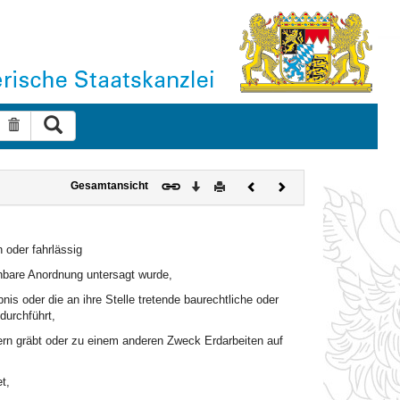
Suche ausführen
Suche zurücksetzen
Download
Drucken
Vorheriges
Nächstes
Gesamtansicht
Dokument
Dokument
 oder fahrlässig
hbare Anordnung untersagt wurde,
bnis oder die an ihre Stelle tretende baurechtliche oder
urchführt,
ern gräbt oder zu einem anderen Zweck Erdarbeiten auf
t,