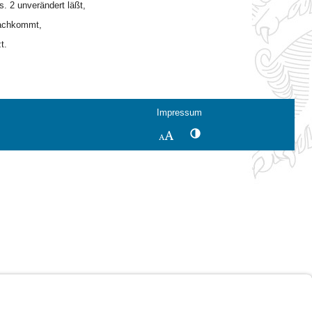
. 2 unverändert läßt,
nachkommt,
t.
Impressum
Kontrastwechsel
Schriftgröße