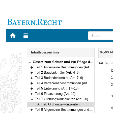
Zur
Zur
Startseite
Trefferliste
von
der
Navigation
BAYERN.RECHT
letzten
Inhalt
Inhaltsverzeichnis
BayDSch
Suche
Gesetz zum Schutz und zur Pflege der Denkmäler (Bayerisches Denkmalschutzgesetz – BayDSchG) Vom 25. Juni 1973 (BayRS IV S. 354) BayRS 2242-1-WK (Art. 1–25)
Art. 20
Bereich reduzieren
Teil 1 Allgemeine Bestimmungen (Art. 1–3)
Bereich erweitern
(
Teil 2 Baudenkmäler (Art. 4–6)
Bereich erweitern
1
Teil 3 Bodendenkmäler (Art. 7–9)
Bereich erweitern
Teil 4 Verfahrensbestimmungen (Art. 10–16)
2
Bereich erweitern
Teil 5 Enteignung (Art. 17–18)
Bereich erweitern
Teil 6 Finanzierung (Art. 19)
3
Bereich erweitern
Teil 7 Ordnungswidrigkeiten (Art. 20)
Bereich reduzieren
Art. 20 Ordnungswidrigkeiten
4
Teil 8 Allgemeine Bestimmungen und Schlussbestimmungen (Art. 21–25)
Bereich erweitern