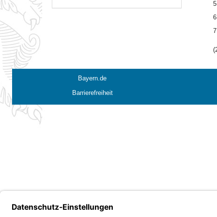
5
6
7
(
Bayern.de
Barrierefreiheit