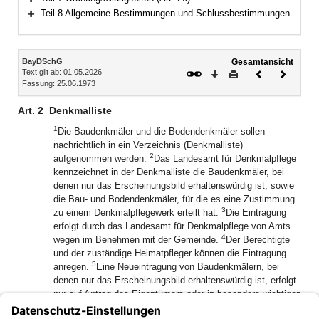
Bereich erweitern
Teil 8 Allgemeine Bestimmungen und Schlussbestimmungen (Art. 21–25)
Bereich erweitern
Inhalt
BayDSchG
Gesamtansicht
Text gilt ab: 01.05.2026
Download
Drucken
Vorheriges
Nächste
Fassung: 25.06.1973
Dokument
Dokume
Art. 2
Denkmalliste
1
Die Baudenkmäler und die Bodendenkmäler sollen
nachrichtlich in ein Verzeichnis (Denkmalliste)
2
aufgenommen werden.
Das Landesamt für Denkmalpflege
kennzeichnet in der Denkmalliste die Baudenkmäler, bei
denen nur das Erscheinungsbild erhaltenswürdig ist, sowie
die Bau- und Bodendenkmäler, für die es eine Zustimmung
3
zu einem Denkmalpflegewerk erteilt hat.
Die Eintragung
erfolgt durch das Landesamt für Denkmalpflege von Amts
4
wegen im Benehmen mit der Gemeinde.
Der Berechtigte
und der zuständige Heimatpfleger können die Eintragung
5
anregen.
Eine Neueintragung von Baudenkmälern, bei
denen nur das Erscheinungsbild erhaltenswürdig ist, erfolgt
nur auf Antrag des Eigentümers oder in besonders wichtigen
Fällen durch das Landesamt für Denkmalpflege im
6