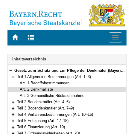
Zur
Zur
Toggle
Startseite
Trefferliste
navigati
von
der
BAYERN.RECHT
letzten
Navigation
Inhaltsverzeichnis
Suche
Gesetz zum Schutz und zur Pflege der Denkmäler (Bayerisches Denkmalschutzgesetz – BayDSchG) Vom 25. Juni 1973 (BayRS IV S. 354) BayRS 2242-1-WK (Art. 1–25)
Bereich reduzieren
Teil 1 Allgemeine Bestimmungen (Art. 1–3)
Bereich reduzieren
Art. 1 Begriffsbestimmungen
Art. 2 Denkmalliste
Art. 3 Gemeindliche Rücksichtnahme
Teil 2 Baudenkmäler (Art. 4–6)
Bereich erweitern
Teil 3 Bodendenkmäler (Art. 7–9)
Bereich erweitern
Teil 4 Verfahrensbestimmungen (Art. 10–16)
Bereich erweitern
Teil 5 Enteignung (Art. 17–18)
Bereich erweitern
Teil 6 Finanzierung (Art. 19)
Bereich erweitern
Teil 7 Ordnungswidrigkeiten (Art. 20)