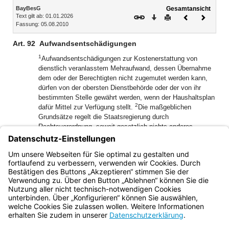
Inhalt
BayBesG
Gesamtansicht
Text gilt ab: 01.01.2026
Download
Drucken
Vorheriges
Nächste
Fassung: 05.08.2010
Dokument
Dokume
Art. 92
Aufwandsentschädigungen
1
Aufwandsentschädigungen zur Kostenerstattung von
dienstlich veranlasstem Mehraufwand, dessen Übernahme
dem oder der Berechtigten nicht zugemutet werden kann,
dürfen von der obersten Dienstbehörde oder der von ihr
bestimmten Stelle gewährt werden, wenn der Haushaltsplan
2
dafür Mittel zur Verfügung stellt.
Die maßgeblichen
Grundsätze regelt die Staatsregierung durch
Rechtsverordnung, soweit gesetzlich nichts anderes
3
bestimmt ist.
Die Staatsregierung kann die Befugnis nach
Satz 2 im staatlichen Bereich auf die obersten
Dienstbehörden und außerhalb des staatlichen Bereichs auf
die Rechtsaufsichtsbehörden übertragen.
Bayern.de
BayernPortal
Datenschutz