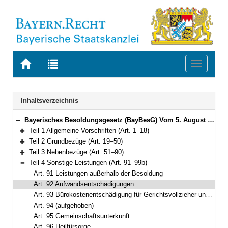
Zur
Zur
Toggle
Startseite
Trefferliste
navigati
von
der
BAYERN.RECHT
letzten
Navigation
Inhaltsverzeichnis
Suche
Bayerisches Besoldungsgesetz (BayBesG) Vom 5. August 2010 (GVBl. S. 410, 764) BayRS 2032-1-1-F (Art. 1–111)
Bereich reduzieren
Teil 1 Allgemeine Vorschriften (Art. 1–18)
Bereich erweitern
Teil 2 Grundbezüge (Art. 19–50)
Bereich erweitern
Teil 3 Nebenbezüge (Art. 51–90)
Bereich erweitern
Teil 4 Sonstige Leistungen (Art. 91–99b)
Bereich reduzieren
Art. 91 Leistungen außerhalb der Besoldung
Art. 92 Aufwandsentschädigungen
Art. 93 Bürokostenentschädigung für Gerichtsvollzieher und Gerichtsvollzieherinnen
Art. 94 (aufgehoben)
Art. 95 Gemeinschaftsunterkunft
Art. 96 Heilfürsorge