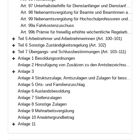
Art. 97 Unterhaltsbeihilfe für Dienstanfänger und Dienstanfängerinnen
Art. 98 Nebenamtsvergütung für Beamte und Beamtinnen an staatlichen Unterrichtseinrichtungen
Art. 99 Nebenamtsvergütung für Hochschulprofessoren und Hochschulprofessorinnen sowie für Leiter und Leiterinnen von Materialprüfungsämtern
Art. 99a Fahrkostenzuschuss
Art. 99b Prämie für freiwillig erhöhte wöchentliche Regelarbeitszeit im Feuerwehrdienst
Teil 5 Arbeitnehmer und Arbeitnehmerinnen (Art. 100–101)
Bereich erweitern
Teil 6 Sonstige Zuständigkeitsregelung (Art. 102)
Bereich erweitern
Teil 7 Übergangs- und Schlussbestimmungen (Art. 103–111)
Bereich erweitern
Anlage 1 Besoldungsordnungen
Bereich erweitern
Anlage 2 Hinzufügung von Zusätzen zu den Amtsbezeichnungen
Anlage 3
Bereich erweitern
Anlage 4 Strukturzulage, Amtszulagen und Zulagen für besondere Berufsgruppen
Anlage 5 Orts- und Familienzuschlag
Anlage 6 Auslandsbesoldung
Anlage 7 Stellenzulagen
Anlage 8 Sonstige Zulagen
Anlage 9 Mehrarbeitsvergütung
Anlage 10 Anwärtergrundbetrag
Anlage 11
Bereich erweitern