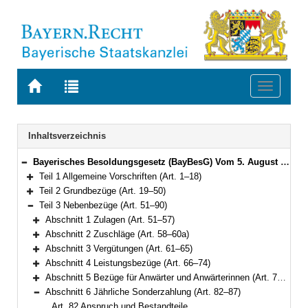
Zur
Zur
Toggle
Startseite
Trefferliste
navigati
von
der
BAYERN.RECHT
letzten
Navigation
Inhaltsverzeichnis
Suche
Bayerisches Besoldungsgesetz (BayBesG) Vom 5. August 2010 (GVBl. S. 410, 764) BayRS 2032-1-1-F (Art. 1–111)
Bereich reduzieren
Teil 1 Allgemeine Vorschriften (Art. 1–18)
Bereich erweitern
Teil 2 Grundbezüge (Art. 19–50)
Bereich erweitern
Teil 3 Nebenbezüge (Art. 51–90)
Bereich reduzieren
Abschnitt 1 Zulagen (Art. 51–57)
Bereich erweitern
Abschnitt 2 Zuschläge (Art. 58–60a)
Bereich erweitern
Abschnitt 3 Vergütungen (Art. 61–65)
Bereich erweitern
Abschnitt 4 Leistungsbezüge (Art. 66–74)
Bereich erweitern
Abschnitt 5 Bezüge für Anwärter und Anwärterinnen (Art. 75–81)
Bereich erweitern
Abschnitt 6 Jährliche Sonderzahlung (Art. 82–87)
Bereich reduzieren
Art. 82 Anspruch und Bestandteile