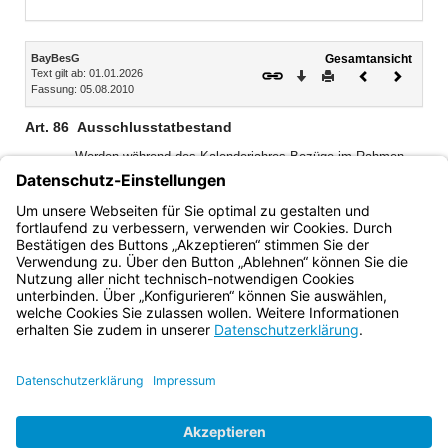
Bereich erweitern
Inhalt
BayBesG
Gesamtansicht
Text gilt ab: 01.01.2026
Download
Drucken
Vorheriges
Nächste
Fassung: 05.08.2010
Dokument
Dokume
Art. 86
Ausschlusstatbestand
Werden während des Kalenderjahres Bezüge im Rahmen
eines Disziplinarverfahrens teilweise einbehalten oder gelten
kraft Gesetzes in voller Höhe als einbehalten, besteht
Anspruch auf die jährliche Sonderzahlung nur, wenn die
einbehaltenen Bezüge nachzuzahlen sind.
Bayern.de
BayernPortal
Datenschutz
Impressum
Barrierefreiheit
Hilfe