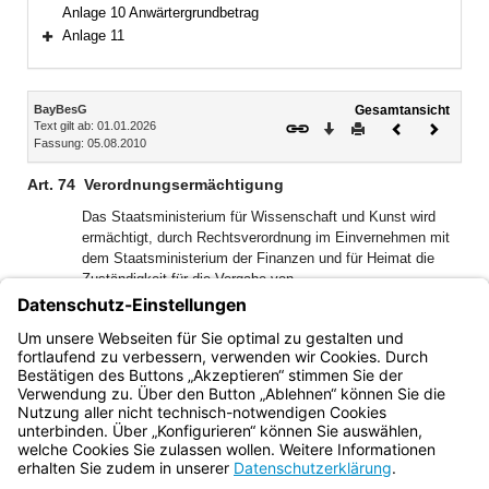
Anlage 10 Anwärtergrundbetrag
Anlage 11
Bereich erweitern
Inhalt
BayBesG
Gesamtansicht
Text gilt ab: 01.01.2026
Download
Drucken
Vorheriges
Nächste
Fassung: 05.08.2010
Dokument
Dokume
Art. 74
Verordnungsermächtigung
Das Staatsministerium für Wissenschaft und Kunst wird
ermächtigt, durch Rechtsverordnung im Einvernehmen mit
dem Staatsministerium der Finanzen und für Heimat die
Zuständigkeit für die Vergabe von
Hochschulleistungsbezügen, die Einzelheiten zum
Vergabeverfahren und zu den Voraussetzungen und
Kriterien der Vergabe von Hochschulleistungsbezügen zu
regeln.
Bayern.de
BayernPortal