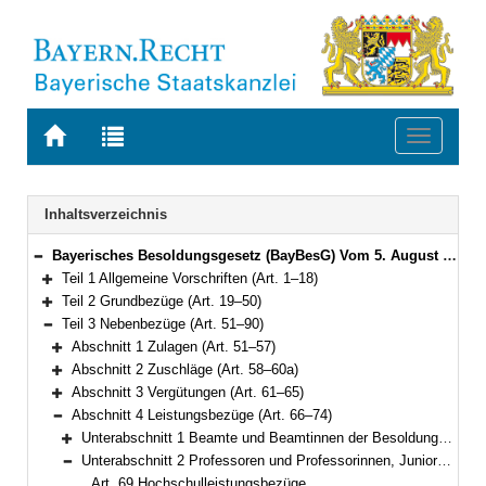
Zur
Zur
Toggle
Startseite
Trefferliste
navigati
von
der
BAYERN.RECHT
letzten
Navigation
Inhaltsverzeichnis
Suche
Bayerisches Besoldungsgesetz (BayBesG) Vom 5. August 2010 (GVBl. S. 410, 764) BayRS 2032-1-1-F (Art. 1–111)
Bereich reduzieren
Teil 1 Allgemeine Vorschriften (Art. 1–18)
Bereich erweitern
Teil 2 Grundbezüge (Art. 19–50)
Bereich erweitern
Teil 3 Nebenbezüge (Art. 51–90)
Bereich reduzieren
Abschnitt 1 Zulagen (Art. 51–57)
Bereich erweitern
Abschnitt 2 Zuschläge (Art. 58–60a)
Bereich erweitern
Abschnitt 3 Vergütungen (Art. 61–65)
Bereich erweitern
Abschnitt 4 Leistungsbezüge (Art. 66–74)
Bereich reduzieren
Unterabschnitt 1 Beamte und Beamtinnen der Besoldungsordnungen A und B (Art. 66–68)
Bereich erweitern
Unterabschnitt 2 Professoren und Professorinnen, Juniorprofessoren und Juniorprofessorinnen, Nachwuchsprofessoren und Nachwuchsprofessorinnen sowie hauptberufliche Mitglieder von Hochschulleitungen (Art. 69–74)
Bereich reduzieren
Art. 69 Hochschulleistungsbezüge