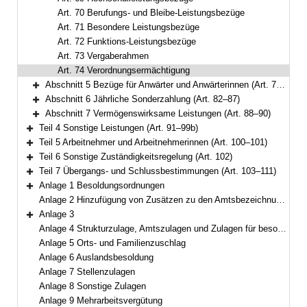
Art. 70 Berufungs- und Bleibe-Leistungsbezüge
Art. 71 Besondere Leistungsbezüge
Art. 72 Funktions-Leistungsbezüge
Art. 73 Vergaberahmen
Art. 74 Verordnungsermächtigung
Abschnitt 5 Bezüge für Anwärter und Anwärterinnen (Art. 75–81)
Bereich erweitern
Abschnitt 6 Jährliche Sonderzahlung (Art. 82–87)
Bereich erweitern
Abschnitt 7 Vermögenswirksame Leistungen (Art. 88–90)
Bereich erweitern
Teil 4 Sonstige Leistungen (Art. 91–99b)
Bereich erweitern
Teil 5 Arbeitnehmer und Arbeitnehmerinnen (Art. 100–101)
Bereich erweitern
Teil 6 Sonstige Zuständigkeitsregelung (Art. 102)
Bereich erweitern
Teil 7 Übergangs- und Schlussbestimmungen (Art. 103–111)
Bereich erweitern
Anlage 1 Besoldungsordnungen
Bereich erweitern
Anlage 2 Hinzufügung von Zusätzen zu den Amtsbezeichnungen
Anlage 3
Bereich erweitern
Anlage 4 Strukturzulage, Amtszulagen und Zulagen für besondere Berufsgruppen
Anlage 5 Orts- und Familienzuschlag
Anlage 6 Auslandsbesoldung
Anlage 7 Stellenzulagen
Anlage 8 Sonstige Zulagen
Anlage 9 Mehrarbeitsvergütung