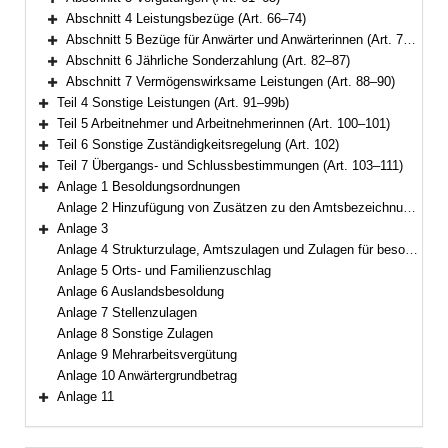
Bereich erweitern
Abschnitt 4 Leistungsbezüge (Art. 66–74)
Bereich erweitern
Abschnitt 5 Bezüge für Anwärter und Anwärterinnen (Art. 75–81)
Bereich erweitern
Abschnitt 6 Jährliche Sonderzahlung (Art. 82–87)
Bereich erweitern
Abschnitt 7 Vermögenswirksame Leistungen (Art. 88–90)
Bereich erweitern
Teil 4 Sonstige Leistungen (Art. 91–99b)
Bereich erweitern
Teil 5 Arbeitnehmer und Arbeitnehmerinnen (Art. 100–101)
Bereich erweitern
Teil 6 Sonstige Zuständigkeitsregelung (Art. 102)
Bereich erweitern
Teil 7 Übergangs- und Schlussbestimmungen (Art. 103–111)
Bereich erweitern
Anlage 1 Besoldungsordnungen
Bereich erweitern
Anlage 2 Hinzufügung von Zusätzen zu den Amtsbezeichnungen
Anlage 3
Bereich erweitern
Anlage 4 Strukturzulage, Amtszulagen und Zulagen für besondere Berufsgruppen
Anlage 5 Orts- und Familienzuschlag
Anlage 6 Auslandsbesoldung
Anlage 7 Stellenzulagen
Anlage 8 Sonstige Zulagen
Anlage 9 Mehrarbeitsvergütung
Anlage 10 Anwärtergrundbetrag
Anlage 11
Bereich erweitern