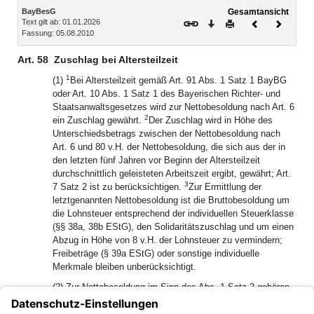
Inhalt
BayBesG
Gesamtansicht
Text gilt ab: 01.01.2026
Download
Drucken
Vorheriges
Nächste
Fassung: 05.08.2010
Dokument
Dokume
Art. 58
Zuschlag bei Altersteilzeit
1
(1)
Bei Altersteilzeit gemäß Art. 91 Abs. 1 Satz 1 BayBG
oder Art. 10 Abs. 1 Satz 1 des Bayerischen Richter- und
Staatsanwaltsgesetzes wird zur Nettobesoldung nach Art. 6
2
ein Zuschlag gewährt.
Der Zuschlag wird in Höhe des
Unterschiedsbetrags zwischen der Nettobesoldung nach
Art. 6 und 80 v.H. der Nettobesoldung, die sich aus der in
den letzten fünf Jahren vor Beginn der Altersteilzeit
durchschnittlich geleisteten Arbeitszeit ergibt, gewährt; Art.
3
7 Satz 2 ist zu berücksichtigen.
Zur Ermittlung der
letztgenannten Nettobesoldung ist die Bruttobesoldung um
die Lohnsteuer entsprechend der individuellen Steuerklasse
(§§ 38a, 38b EStG), den Solidaritätszuschlag und um einen
Abzug in Höhe von 8 v.H. der Lohnsteuer zu vermindern;
Freibeträge (§ 39a EStG) oder sonstige individuelle
Merkmale bleiben unberücksichtigt.
(2) Zur Nettobesoldung im Sinn des Abs. 1 Satz 2 gehören
die in Art. 2 Abs. 2 Nr. 1 bis 4 und Abs. 3 Nr. 1 (mit
Ausnahme des Art. 55), Nr. 2 (mit Ausnahme des Art. 58),