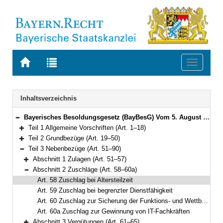
Zur
Zur
Toggle
Startseite
Trefferliste
navigati
von
der
BAYERN.RECHT
letzten
Navigation
Inhaltsverzeichnis
Suche
Bayerisches Besoldungsgesetz (BayBesG) Vom 5. August 2010 (GVBl. S. 410, 764) BayRS 2032-1-1-F (Art. 1–111)
Bereich reduzieren
Teil 1 Allgemeine Vorschriften (Art. 1–18)
Bereich erweitern
Teil 2 Grundbezüge (Art. 19–50)
Bereich erweitern
Teil 3 Nebenbezüge (Art. 51–90)
Bereich reduzieren
Abschnitt 1 Zulagen (Art. 51–57)
Bereich erweitern
Abschnitt 2 Zuschläge (Art. 58–60a)
Bereich reduzieren
Art. 58 Zuschlag bei Altersteilzeit
Art. 59 Zuschlag bei begrenzter Dienstfähigkeit
Art. 60 Zuschlag zur Sicherung der Funktions- und Wettbewerbsfähigkeit
Art. 60a Zuschlag zur Gewinnung von IT-Fachkräften
Abschnitt 3 Vergütungen (Art. 61–65)