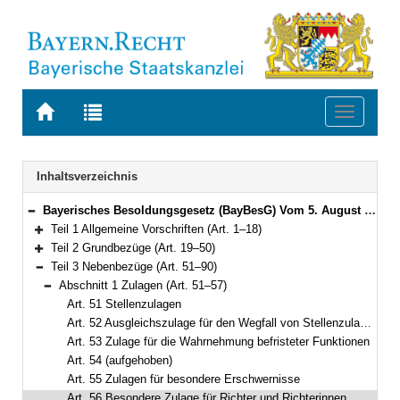
Zur
Zur
Toggle
Startseite
Trefferliste
navigati
von
der
BAYERN.RECHT
letzten
Navigation
Inhaltsverzeichnis
Suche
Bayerisches Besoldungsgesetz (BayBesG) Vom 5. August 2010 (GVBl. S. 410, 764) BayRS 2032-1-1-F (Art. 1–111)
Bereich reduzieren
Teil 1 Allgemeine Vorschriften (Art. 1–18)
Bereich erweitern
Teil 2 Grundbezüge (Art. 19–50)
Bereich erweitern
Teil 3 Nebenbezüge (Art. 51–90)
Bereich reduzieren
Abschnitt 1 Zulagen (Art. 51–57)
Bereich reduzieren
Art. 51 Stellenzulagen
Art. 52 Ausgleichszulage für den Wegfall von Stellenzulagen
Art. 53 Zulage für die Wahrnehmung befristeter Funktionen
Art. 54 (aufgehoben)
Art. 55 Zulagen für besondere Erschwernisse
Art. 56 Besondere Zulage für Richter und Richterinnen