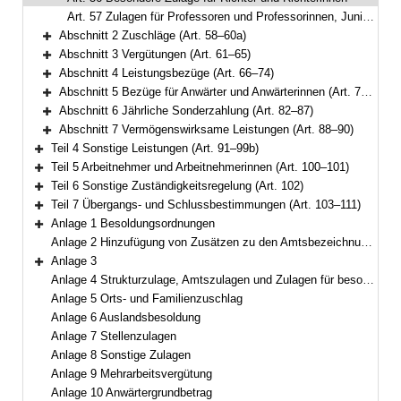
Art. 57 Zulagen für Professoren und Professorinnen, Juniorprofessoren und Juniorprofessorinnen, Nachwuchsprofessoren und Nachwuchsprofessorinnen
Abschnitt 2 Zuschläge (Art. 58–60a)
Bereich erweitern
Abschnitt 3 Vergütungen (Art. 61–65)
Bereich erweitern
Abschnitt 4 Leistungsbezüge (Art. 66–74)
Bereich erweitern
Abschnitt 5 Bezüge für Anwärter und Anwärterinnen (Art. 75–81)
Bereich erweitern
Abschnitt 6 Jährliche Sonderzahlung (Art. 82–87)
Bereich erweitern
Abschnitt 7 Vermögenswirksame Leistungen (Art. 88–90)
Bereich erweitern
Teil 4 Sonstige Leistungen (Art. 91–99b)
Bereich erweitern
Teil 5 Arbeitnehmer und Arbeitnehmerinnen (Art. 100–101)
Bereich erweitern
Teil 6 Sonstige Zuständigkeitsregelung (Art. 102)
Bereich erweitern
Teil 7 Übergangs- und Schlussbestimmungen (Art. 103–111)
Bereich erweitern
Anlage 1 Besoldungsordnungen
Bereich erweitern
Anlage 2 Hinzufügung von Zusätzen zu den Amtsbezeichnungen
Anlage 3
Bereich erweitern
Anlage 4 Strukturzulage, Amtszulagen und Zulagen für besondere Berufsgruppen
Anlage 5 Orts- und Familienzuschlag
Anlage 6 Auslandsbesoldung
Anlage 7 Stellenzulagen
Anlage 8 Sonstige Zulagen
Anlage 9 Mehrarbeitsvergütung
Anlage 10 Anwärtergrundbetrag