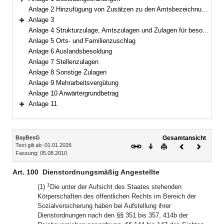
Bereich erweitern
Anlage 2 Hinzufügung von Zusätzen zu den Amtsbezeichnungen
Anlage 3
Bereich erweitern
Anlage 4 Strukturzulage, Amtszulagen und Zulagen für besondere Berufsgruppen
Anlage 5 Orts- und Familienzuschlag
Anlage 6 Auslandsbesoldung
Anlage 7 Stellenzulagen
Anlage 8 Sonstige Zulagen
Anlage 9 Mehrarbeitsvergütung
Anlage 10 Anwärtergrundbetrag
Anlage 11
Bereich erweitern
Inhalt
BayBesG
Gesamtansicht
Text gilt ab: 01.01.2026
Download
Drucken
Vorheriges
Nächste
Fassung: 05.08.2010
Dokument
Dokume
Art. 100
Dienstordnungsmäßig Angestellte
1
(1)
Die unter der Aufsicht des Staates stehenden
Körperschaften des öffentlichen Rechts im Bereich der
Sozialversicherung haben bei Aufstellung ihrer
Dienstordnungen nach den §§ 351 bis 357, 414b der