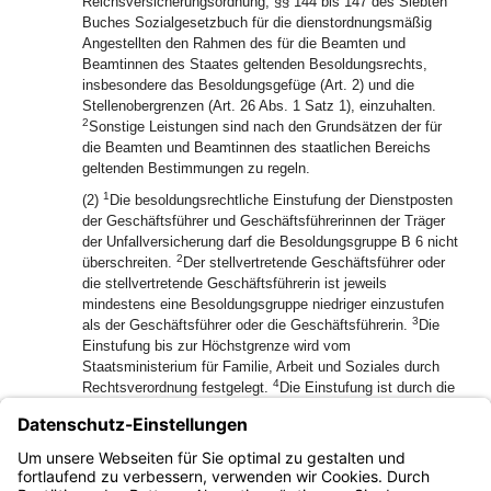
Reichsversicherungsordnung, §§ 144 bis 147 des Siebten
Buches Sozialgesetzbuch für die dienstordnungsmäßig
Angestellten den Rahmen des für die Beamten und
Beamtinnen des Staates geltenden Besoldungsrechts,
insbesondere das Besoldungsgefüge (Art. 2) und die
Stellenobergrenzen (Art. 26 Abs. 1 Satz 1), einzuhalten.
2
Sonstige Leistungen sind nach den Grundsätzen der für
die Beamten und Beamtinnen des staatlichen Bereichs
geltenden Bestimmungen zu regeln.
1
(2)
Die besoldungsrechtliche Einstufung der Dienstposten
der Geschäftsführer und Geschäftsführerinnen der Träger
der Unfallversicherung darf die Besoldungsgruppe B 6 nicht
2
überschreiten.
Der stellvertretende Geschäftsführer oder
die stellvertretende Geschäftsführerin ist jeweils
mindestens eine Besoldungsgruppe niedriger einzustufen
3
als der Geschäftsführer oder die Geschäftsführerin.
Die
Einstufung bis zur Höchstgrenze wird vom
Staatsministerium für Familie, Arbeit und Soziales durch
4
Rechtsverordnung festgelegt.
Die Einstufung ist durch die
Anwendung objektiver Bewertungskriterien zu begründen;
dabei sind die Besonderheiten der Unfallversicherung der
öffentlichen Hand zu berücksichtigen.
(3) Art. 14 Satz 3 gilt entsprechend.