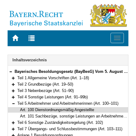
Zur
Zur
Toggle
Startseite
Trefferliste
navigati
von
der
BAYERN.RECHT
letzten
Navigation
Inhaltsverzeichnis
Suche
Bayerisches Besoldungsgesetz (BayBesG) Vom 5. August 2010 (GVBl. S. 410, 764) BayRS 2032-1-1-F (Art. 1–111)
Bereich reduzieren
Teil 1 Allgemeine Vorschriften (Art. 1–18)
Bereich erweitern
Teil 2 Grundbezüge (Art. 19–50)
Bereich erweitern
Teil 3 Nebenbezüge (Art. 51–90)
Bereich erweitern
Teil 4 Sonstige Leistungen (Art. 91–99b)
Bereich erweitern
Teil 5 Arbeitnehmer und Arbeitnehmerinnen (Art. 100–101)
Bereich reduzieren
Art. 100 Dienstordnungsmäßig Angestellte
Art. 101 Sachbezüge, sonstige Leistungen an Arbeitnehmer und Arbeitnehmerinnen sowie Zuständigkeit für die Festsetzung und Anordnung der Bezüge
Teil 6 Sonstige Zuständigkeitsregelung (Art. 102)
Bereich erweitern
Teil 7 Übergangs- und Schlussbestimmungen (Art. 103–111)
Bereich erweitern
Anlage 1 Besoldungsordnungen